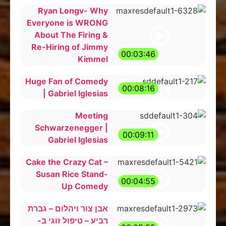
Ryan Longv- Why
Everyone is WRONG
About The Firing &
Re-Hiring of Jimmy
00:03:46
Kimmel
Huge Fan of Comedy
00:08:16
| Gabriel Iglesias
Meeting
Schwarzenegger |
00:09:11
Gabriel Iglesias
Cake the Crazy Cat –
Susan Rice Stand-
00:04:55
Up Comedy
אבן צור ויהלום – גברת
רביע – טיפול זוגי ב-