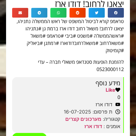
יצאנו לרחוב! דודו ארז
טראמפ קורא לביטול המשפט של ראש הממשלה נתניהו,
יצאנו לרחוב! משאל רחוב דודו ארז ברמת גן #נתניהו
#ראשהממשלה #משפט #ביבי #טראמפ #משאל
#משאלרחוב #משאלרחובדודוארז #רמתגן #ביאליק
#קומיטוק
להזמנת הופעות סטנדאפ משאלי חברה – עדי
0523000112
מידע נוסף
Like
0
דודו ארז
ת פרסום: 16-07-2025
קטגוריה:
מערכונים קצרים
אומנים :
דודו ארז