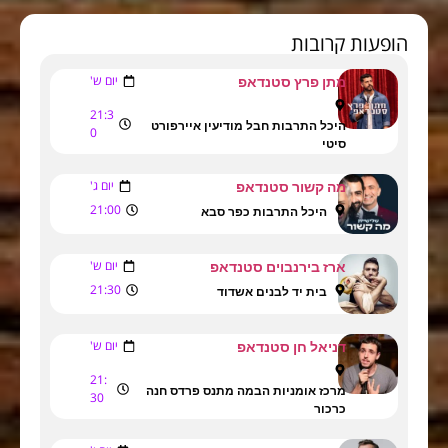
הופעות קרובות
יום ש'
מתן פרץ סטנדאפ
21:3
היכל התרבות חבל מודיעין איירפורט
0
סיטי
יום ג'
מה קשור סטנדאפ
21:00
היכל התרבות כפר סבא
יום ש'
ארז בירנבוים סטנדאפ
21:30
בית יד לבנים אשדוד
יום ש'
דניאל חן סטנדאפ
21:
מרכז אומניות הבמה מתנס פרדס חנה
30
כרכור