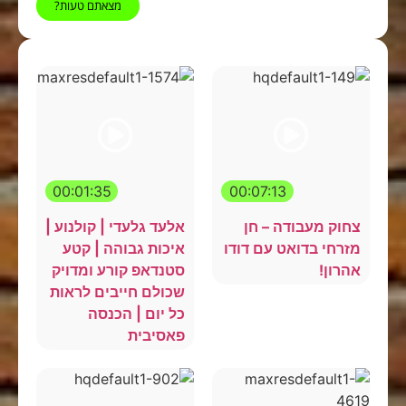
מצאתם טעות?
00:01:35
00:07:13
צחוק מעבודה – חן
אלעד גלעדי | קולנוע |
מזרחי בדואט עם דודו
איכות גבוהה | קטע
אהרון!
סטנדאפ קורע ומדויק
שכולם חייבים לראות
כל יום | הכנסה
פאסיבית