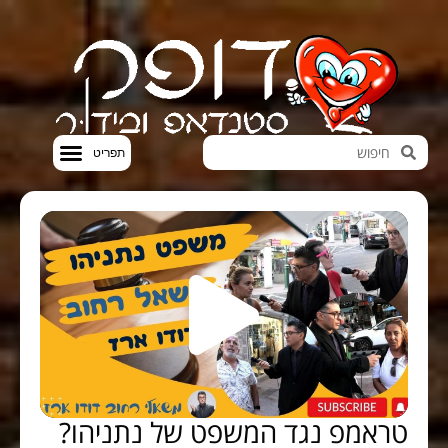
חדשות הבידור
סטנדאפ VOD
טראמפ נגד המשפט של נתניהו?