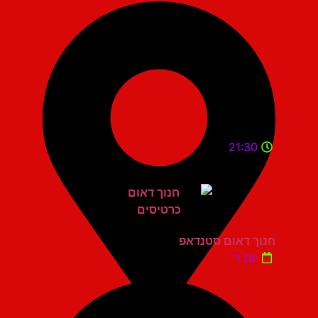
21:30
חנוך דאום סטנדאפ
יום ד'