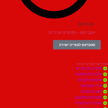
00:01:26
יעקב חמו – כפכפים וגרביים
סטנדאפ לצפייה ישירה
צפייה ישירה
ונים קצרים
ונים מלאים
ים ולקטים
י סטנדאפ
 VLOG
דאפ מתורגם
וני אנימציה