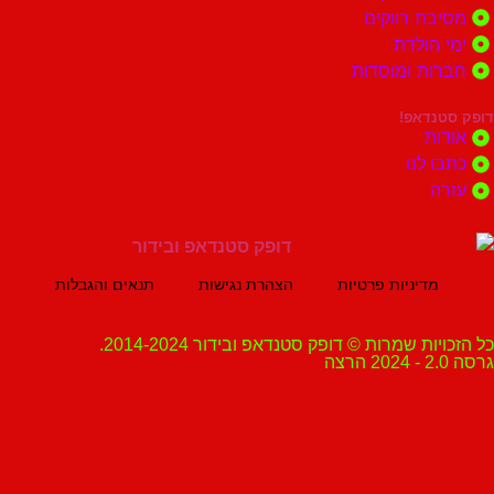
ת רווקים
הולדת
ות ומוסדות
נדאפ!
ת
 לנו
ה
מדיניות פרטיות
הצהרת נגישות
תנאים והגבלות
ת שמרות © דופק סטנדאפ ובידור 2014-2024.