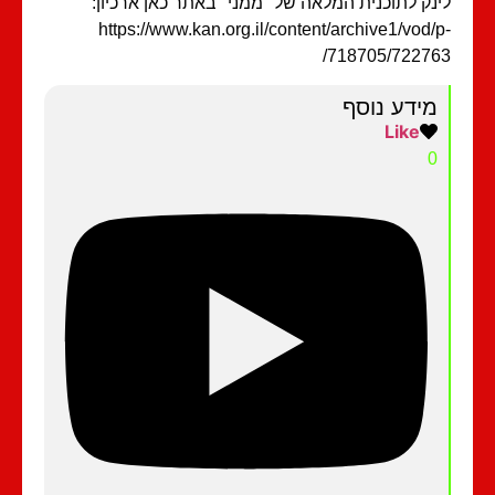
נק לתוכנית המלאה של "ממני" באתר כאן ארכיון:
https://www.kan.org.il/content/archive1/vod/
718705/72276
מידע נוסף
Like
0