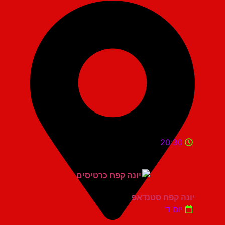
20:30
יונה קפח סטנדאפ
יום ד'