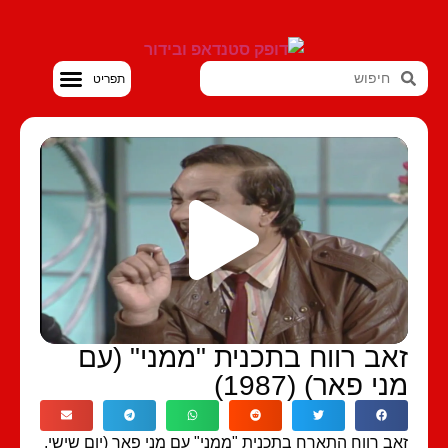
סטנדאפ VOD
אב רווח בתכנית "ממני" (עם
י פאר) (1987)
ב רווח התארח בתכנית "ממני" עם מני פאר (יום שישי,