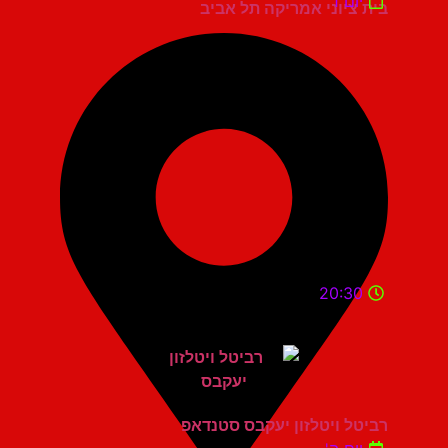
יום ד'
בית ציוני אמריקה תל אביב
20:30
רביטל ויטלזון יעקבס סטנדאפ