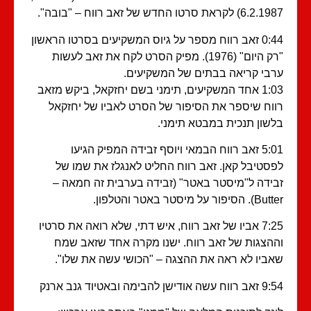
6) לקראת סרטו החדש של זאב רווח – "בובה".
0:44 זאב רווח מספר על גיוס המשקיעים בסרטו הראשון
"רק היום" (1976). מפיק הסרט לקח את זאב לעשות
בי קריאה בבתים של המשקיעים.
1:03 אחד המשקיעים, תימני בשם יחזקאל, ביקש מזאב
וח שיספר את הסיפור של הסרט לאביו של יחזקאל
שון תנכית במבטא תימני.
5:01 זאב רווח הבמאי ויוסף זבידה המפיק הגיעו
סטיבל קאן. זאב רווח החליט לאנגלז את שמו של
ידה ל"מיסטר באטר" (זבידה בערבית זה חמאה –
הסיפור על מיסטר באטר והטלפון.
7:25 אביו של זאב רווח, איש דתי, שלא רואה את סרטיו
הצגות של זאב רווח. ישנו מקרה אחד שזאב שמח
ביו לא ראה את ההצגה – "הכושי עשה את שלו".
עשה אודישן להבימה ובאטיוד גנב ארנק