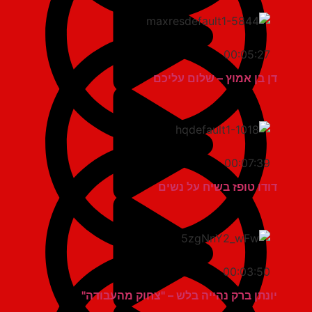
00:05:27
דן בן אמוץ – שלום עליכם
00:07:39
דודו טופז בשיח על נשים
00:03:50
יונתן ברק נהייה בלש – "צחוק מהעבודה"