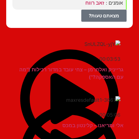
אומנים :
זאב רווח
מצאתם טעות?
00:03:53
גרייניק ואלתרמן – צחי עובד במדור רכילות ("מה
עם האספקה?")
00:05:06
אלי ומריאנו – קלינטון במכס