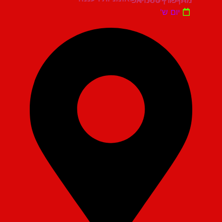
מתן פרץ סטנדאפ
יום ש'