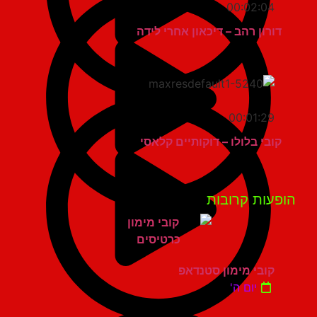
00:02:04
דורון רהב – דיכאון אחרי לידה
00:01:29
קובי בלולו – דוקותיים קלאסי
פעות קרובות
קובי מימון סטנדאפ
יום ה'