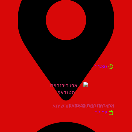
21:30
ארז בירנבוים סטנדאפ
היכל התרבות מעלות תרשיחא
יום ש'