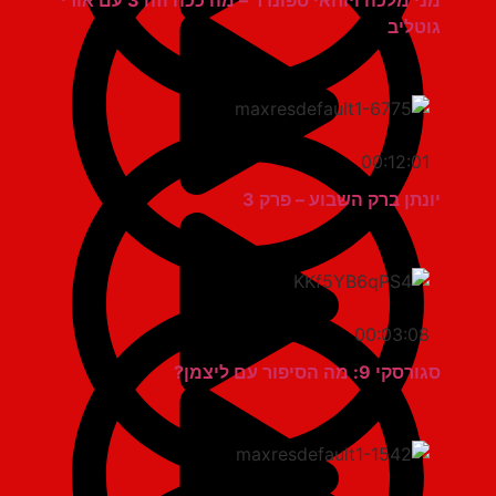
מני מלכה ויוחאי ספונדר – מה ככה וזה 3 עם אורי
גוטליב
00:12:01
יונתן ברק השבוע – פרק 3
00:03:08
סגורסקי 9: מה הסיפור עם ליצמן?