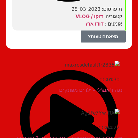
ת פרסום: 25-03-2023
קטגוריה:
דוקו / VLOG
אומנים :
דודו ארז
מצאתם טעות?
00:01:30
נגה ד'אנג'לי – ילדים מפונקים
00:04:22