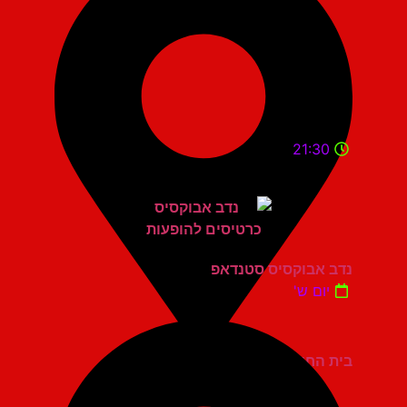
21:30
נדב אבוקסיס סטנדאפ
יום ש'
בית החייל תל אביב