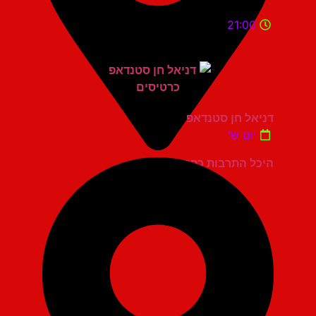
21:00
דניאל חן סטנדאפ
יום ש'
היכל התרבות כפר סבא