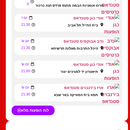
0
מרכז אומניות הבמה מתנס פרדס חנה כרכור
אודי כגן סטנדאפ
יום ו'
21:30
בית החייל תל אביב
נדב אבוקסיס סטנדאפ
יום ש'
21:30
היכל התרבות מעלות תרשיחא
אודי כגן סטנדאפ
יום ש'
21:00
תיאטרון יד למגינים יגור
ארז בירנבוים סטנדאפ
יום ש'
21:30
תמוז בית המוזיקה באר שבע
לוח הופעות מלא