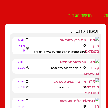
ת
חדשות הבידור
הופעות קרובות
מתן פרץ סטנדאפ
יום ש'
21:3
0
היכל התרבות חבל מודיעין איירפורט סיטי
מה קשור סטנדאפ
יום ג'
21:00
היכל התרבות כפר סבא
ארז בירנבוים סטנדאפ
יום ש'
21:30
בית יד לבנים אשדוד
דניאל חן סטנדאפ
יום ש'
21:3