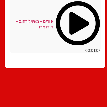
פורים – משאל רחוב –
דודו ארז
00:01:07
סטנדאפ לצפייה ישירה