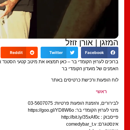
המזגן | אורן זוזל
Reddit
Twitter
Facebook
ברוכים לערוץ הקומדי בר – כאן תמצאו את מיטב קטעי הסטנד 
האמנים של מועדון הקומדי בר
לוח הופעות ורכישת כרטיסים באתר
ראשי
לבירורים, והזמנת הופעות פרטיות: 03-5607075
מינוי לערוץ הקומדי בר: https://goo.gl/YD8W6o
פייסבוק : http://bit.ly/35xAf0c
אינסטגרם: comedybar_t.v