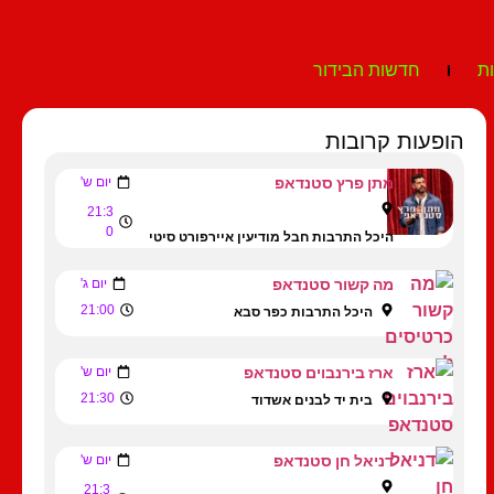
ת
חדשות הבידור
הופעות קרובות
מתן פרץ סטנדאפ
יום ש'
21:3
0
היכל התרבות חבל מודיעין איירפורט סיטי
מה קשור סטנדאפ
יום ג'
21:00
היכל התרבות כפר סבא
ארז בירנבוים סטנדאפ
יום ש'
21:30
בית יד לבנים אשדוד
דניאל חן סטנדאפ
יום ש'
21:3