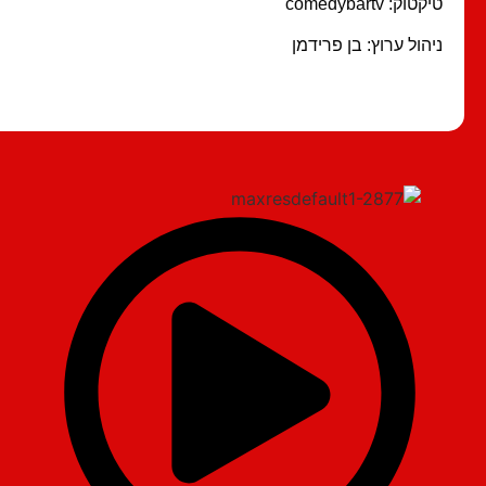
טיקטוק: comedybartv
ניהול ערוץ: בן פרידמן