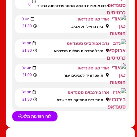
0
מרכז אומניות הבמה מתנס פרדס חנה כרכור
אודי כגן סטנדאפ
יום ו'
21:30
בית החייל תל אביב
נדב אבוקסיס סטנדאפ
יום ש'
21:30
היכל התרבות מעלות תרשיחא
אודי כגן סטנדאפ
יום ש'
21:00
תיאטרון יד למגינים יגור
ארז בירנבוים סטנדאפ
יום ש'
21:30
תמוז בית המוזיקה באר שבע
לוח הופעות מלא