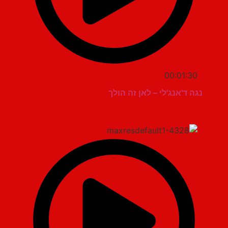
00:01:30
נגה ד'אנג'לי – לאן זה הולך