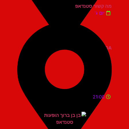
מה קשור סטנדאפ
יום ג'
ZOA קומדי בר
21:00