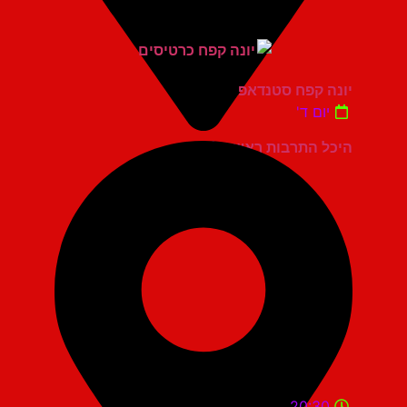
יונה קפח סטנדאפ
יום ד'
היכל התרבות ראשון לציון
20:30