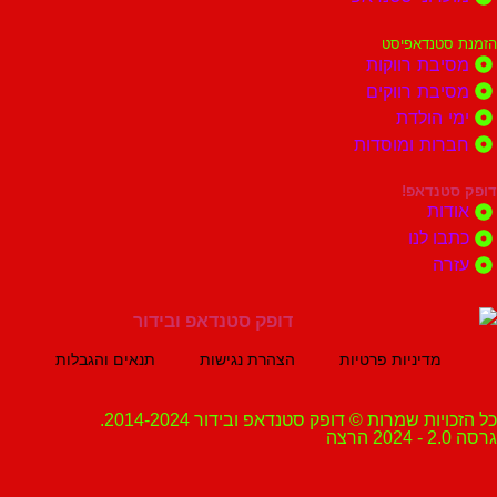
נדאפיסט
ת רווקות
ת רווקים
הולדת
ות ומוסדות
נדאפ!
ת
 לנו
ה
מדיניות פרטיות
הצהרת נגישות
תנאים והגבלות
ת שמרות © דופק סטנדאפ ובידור 2014-2024.