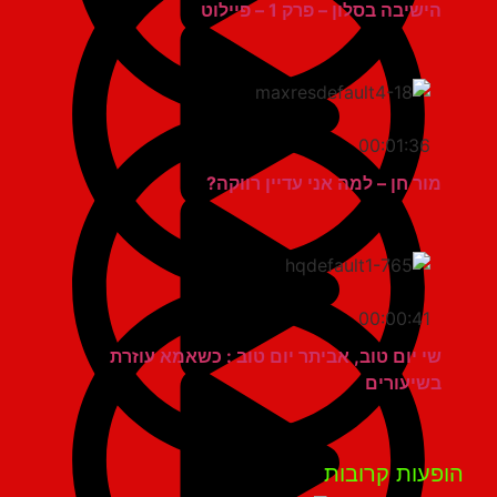
הישיבה בסלון – פרק 1 – פיילוט
00:01:36
מור חן – למה אני עדיין רווקה?
00:00:41
שי יום טוב, אביתר יום טוב : כשאמא עוזרת
בשיעורים
פעות קרובות