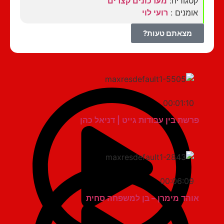
קטגוריה:
מערכונים קצרים
אומנים :
רועי לוי
מצאתם טעות?
00:01:10
פרשת בין עבודות גייט | דניאל כהן
00:06:09
אוהד מימרן – בן למשפחה סחית