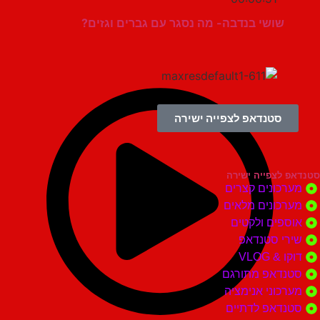
שושי בנדבה- מה נסגר עם גברים וגזים?
סטנדאפ לצפייה ישירה
צפייה ישירה
ונים קצרים
ונים מלאים
ים ולקטים
י סטנדאפ
 VLOG
דאפ מתורגם
וני אנימציה
דאפ לדתיים