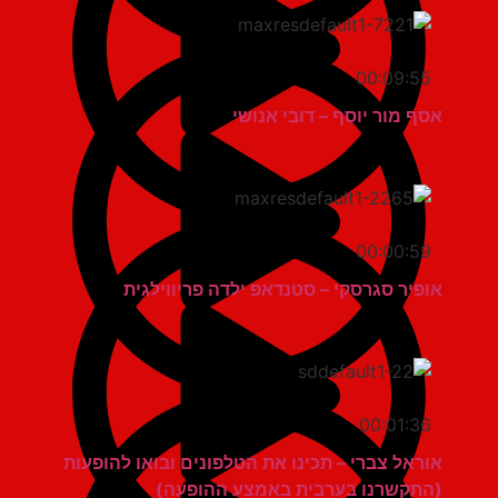
00:09:55
אסף מור יוסף – דובי אנושי
00:00:59
אופיר סגרסקי – סטנדאפ ילדה פריווילגית
00:01:36
אוראל צברי – תכינו את הטלפונים ובואו להופעות
(התקשרנו בערבית באמצע ההופעה)