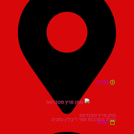
21:30
מתן פרץ סטנדאפ
היכל התרבות ספי ריבלין נתניה
יום ש'