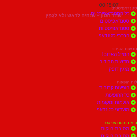
00:15:07
סטים
הסטנדאפיסטים
שחר חסון – שנהיה לראש ולא לגֻּמָּץ
דאפיסטים
דאפיסטיות
בי סטנדאפ
בידור
ל האדום!
ות הבידור
ן דופק
ות
ות קרובות
הופעות
ות ומקומות
וני סטנדאפ
נדאפיסט
ת רווקות
ת רווקים