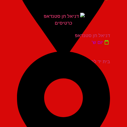
דניאל חן סטנדאפ
יום ש'
בית יד לבנים אשדוד