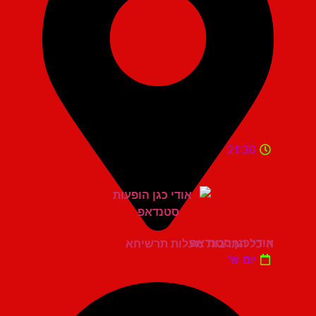
21:30
אודי כגן סטנדאפ
היכל התרבות מעלות תרשיחא
יום ש'