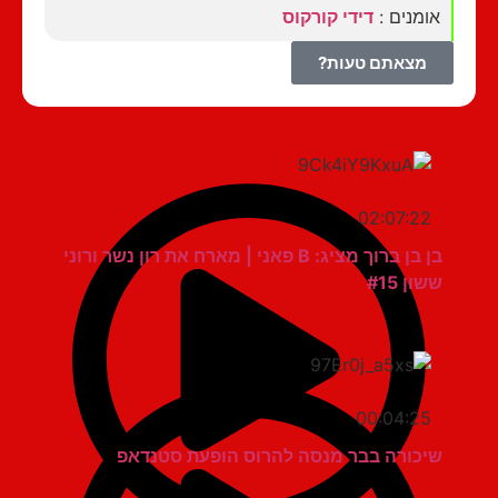
אומנים :
דידי קורקוס
מצאתם טעות?
02:07:22
בן בן ברוך מציג: B פאני | מארח את רון נשר ורוני
ששון #15
00:04:25
שיכורה בבר מנסה להרוס הופעת סטנדאפ