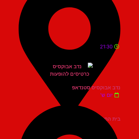
21:30
נדב אבוקסיס סטנדאפ
יום ש'
בית החייל תל אביב