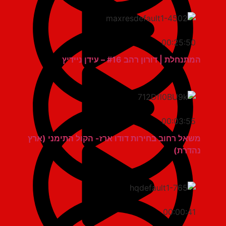
00:25:50
המתנחלת | דורון רהב #16 – עידן ניידיץ
00:03:55
משאל רחוב בחירות דודו ארז- הקול התימני (ארץ
נהדרת)
00:00:41