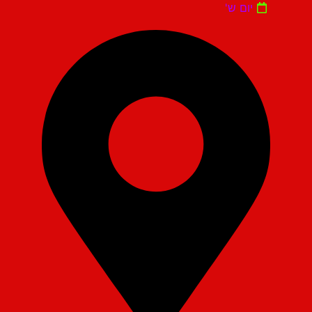
יום ש'