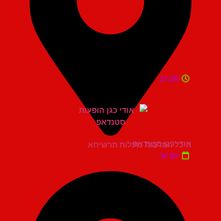
21:30
אודי כגן סטנדאפ
היכל התרבות מעלות תרשיחא
יום ש'