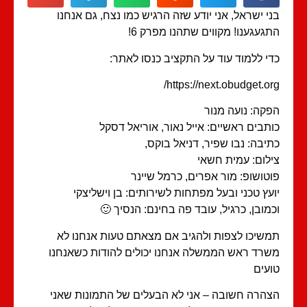
י ישראל, אני יודע שזה הרגיש כמו נצח, גם אנחנו
געגענו! מקווים שתהנו מפרק 6!
י ללמוד עוד על התקציב כנסו לאתר:
https://next.obudget.or
קה: נועה מנור
תבים ראשיים: אייל נאור, אוריאל דסקל
יבה: נבו שפיר, דניאל בוקס,
לום: עמית חשאי
טושופ: מור אפרים, כרמל שיינר
עץ טכני ובעל מפתחות לשירותים: בן וישליצקי
מובן, כרגיל, עובד פה בחינם: הנסיך 🙂
שיכו לצפות ולהגיב אם מצאתם טעות אנחנו לא
רד ראש הממשלה אנחנו יכולים להודות כשאנחנו
עים
הרה חשובה – אני לא הבעלים של התמונות שאני