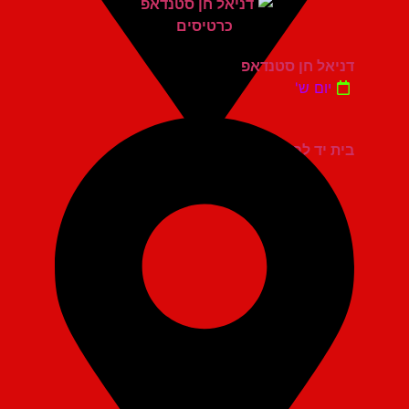
דניאל חן סטנדאפ
יום ש'
בית יד לבנים אשדוד