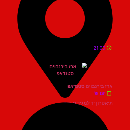
21:00
ארז בירנבוים סטנדאפ
יום ש'
תיאטרון יד למגינים יגור