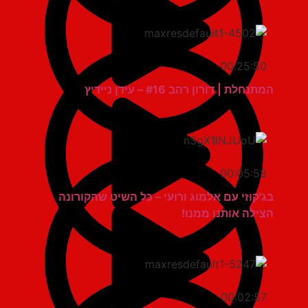
00:25:50
המתנחלת | דורון רהב #16 – עידן ניידיץ
00:05:58
בג'קוזי עם אלמוג ורועי – כל השיט שהקורונה
הצילה אותנו ממנו!
00:02:57