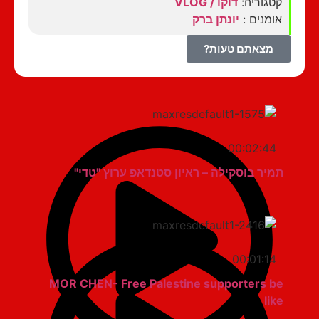
קטגוריה:
דוקו / VLOG
אומנים :
יונתן ברק
מצאתם טעות?
00:02:44
תמיר בוסקילה – ראיון סטנדאפ ערוץ "טדי"
00:01:14
MOR CHEN- Free Palestine supporters be
like