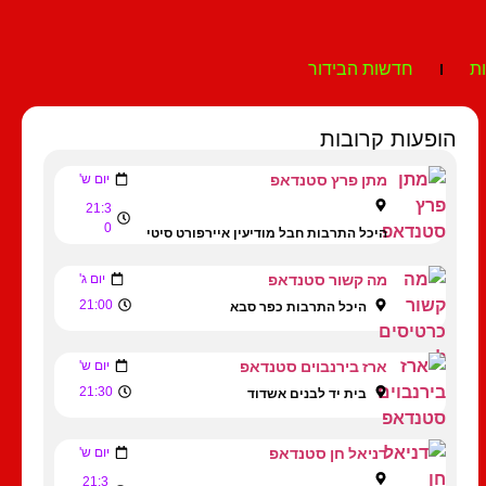
ת
חדשות הבידור
הופעות קרובות
מתן פרץ סטנדאפ
יום ש'
21:3
0
היכל התרבות חבל מודיעין איירפורט סיטי
מה קשור סטנדאפ
יום ג'
21:00
היכל התרבות כפר סבא
ארז בירנבוים סטנדאפ
יום ש'
21:30
בית יד לבנים אשדוד
דניאל חן סטנדאפ
יום ש'
21:3