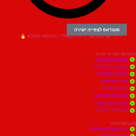
00:10:41
סטנדאפ לצפייה ישירה
דידי קורקוס נגד ליה רוזנפלד – הרוסט המלא 🔥
צפייה ישירה
ונים קצרים
ונים מלאים
ים ולקטים
י סטנדאפ
 VLOG
דאפ מתורגם
וני אנימציה
דאפ לדתיים
סטים
הסטנדאפיסטים