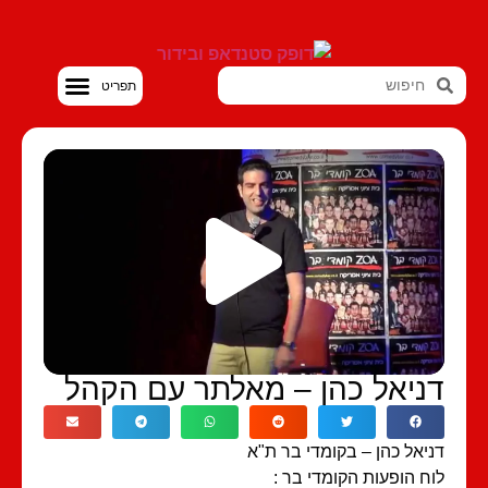
סטנדאפ VOD
ניאל כהן – מאלתר עם הקהל
יאל כהן – בקומדי בר ת"א
ח הופעות הקומדי בר :