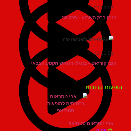
00:09:03
יונתן ברק השבוע – פרק 18
00:00:59
קובי קוריאט – בוזגלו והנחש הקטע הצבאי
פעות קרובות
אבי נוסבאום סטנדאפ
יום ש'