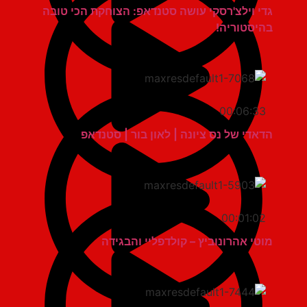
גדי וילצ'רסקי עושה סטנדאפ: הצוחקת הכי טובה
בהיסטוריה!
00:06:33
הדאדי של נס ציונה | לאון בור | סטנדאפ
00:01:02
מוטי אהרונוביץ – קולדפליי והבגידה