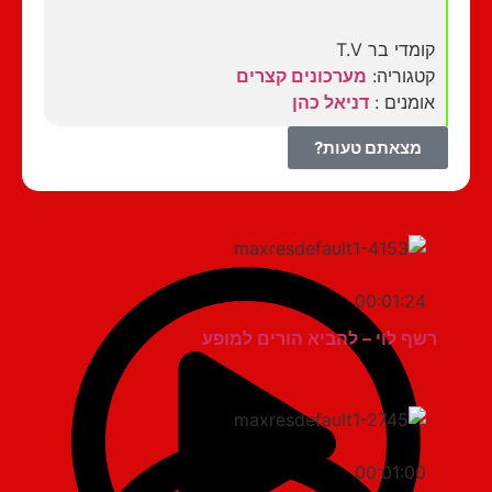
קומדי בר T.V
קטגוריה:
מערכונים קצרים
אומנים :
דניאל כהן
מצאתם טעות?
00:01:24
רשף לוי – להביא הורים למופע
00:01:00