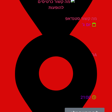
מה קשור סטנדאפ
יום ג'
ZOA קומדי בר
21:00