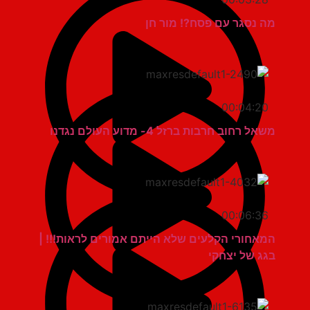
מה נסגר עם פסח?! מור חן
00:04:20
משאל רחוב חרבות ברזל 4- מדוע העולם נגדנו
00:06:36
המאחורי הקלעים שלא הייתם אמורים לראות!!! |
בגג של יצחקי