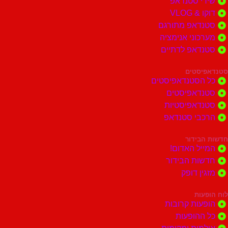
י סטנדאפ
 VLOG
דאפ מתורגם
וני אנימציה
דאפ לדתיים
סטים
הסטנדאפיסטים
דאפיסטים
דאפיסטיות
בי סטנדאפ
בידור
ל האדום!
ות הבידור
ן דופק
ות
ות קרובות
הופעות