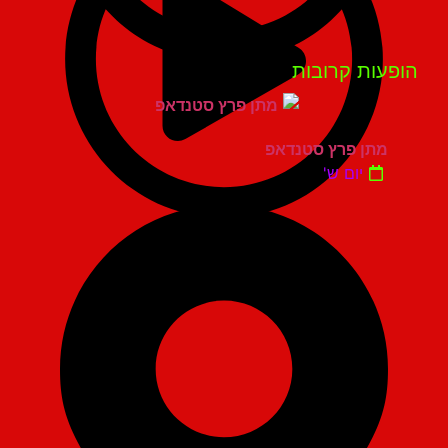
פעות קרובות
מתן פרץ סטנדאפ
יום ש'