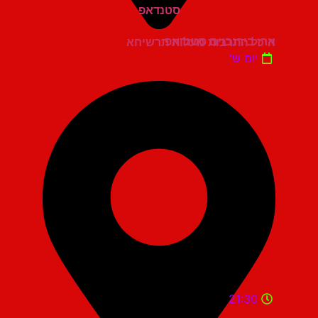
ארז בירנבוים סטנדאפ
היכל התרבות מעלות תרשיחא
יום ש'
21:30