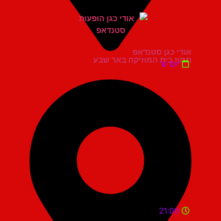
אודי כגן סטנדאפ
תמוז בית המוזיקה באר שבע
יום ש'
21:00