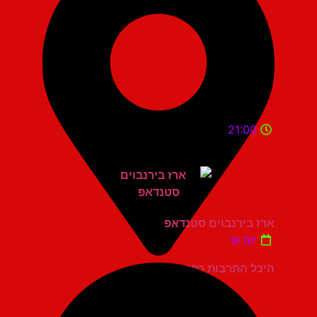
21:00
ארז בירנבוים סטנדאפ
יום ש'
היכל התרבות כפר סבא