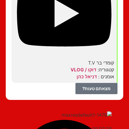
קומדי בר T.V
קטגוריה:
דוקו / VLOG
אומנים :
דניאל כהן
מצאתם טעות?
00:03:28