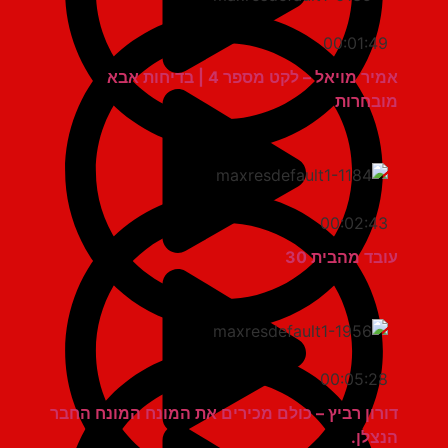
00:01:49
אמיר מויאל – לקט מספר 4 | בדיחות אבא
מובחרות
00:02:43
עובד מהבית 30
00:05:28
דורון רביץ – כולם מכירים את המונח המונח החבר
הנצלן.