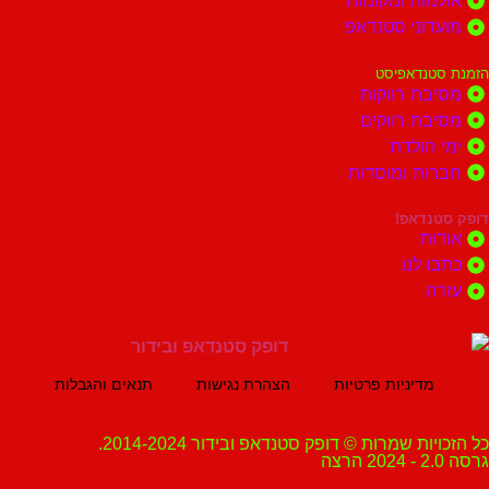
ות ומקומות
וני סטנדאפ
נדאפיסט
ת רווקות
ת רווקים
הולדת
ות ומוסדות
נדאפ!
ת
 לנו
ה
מדיניות פרטיות
הצהרת נגישות
תנאים והגבלות
ת שמרות © דופק סטנדאפ ובידור 2014-2024.