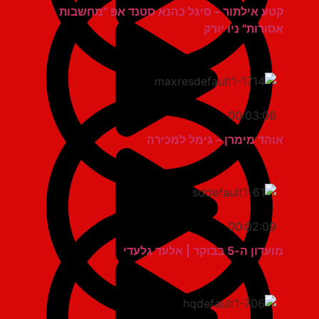
קטע אילתור – סיגל כהנא סטנד אפ "מחשבות
אסורות" ניו יורק
00:03:06
אוהד מימרן – גימל למכירה
00:02:09
מועדון ה-5 בבוקר | אלעד גלעדי