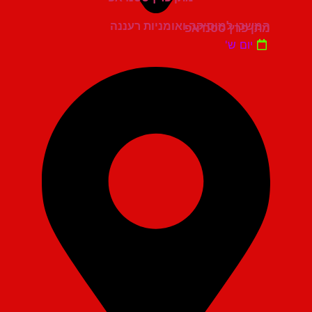
המשכן למוסיקה ואומניות רעננה
מתן פרץ סטנדאפ
יום ש'