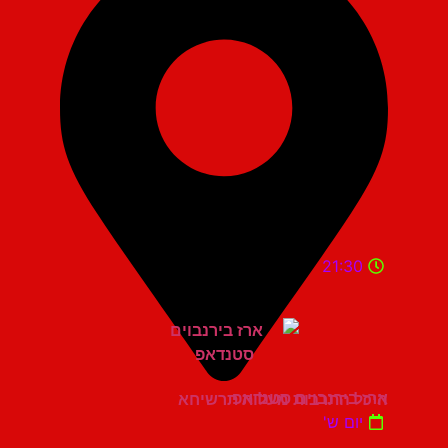
21:30
ארז בירנבוים סטנדאפ
היכל התרבות מעלות תרשיחא
יום ש'