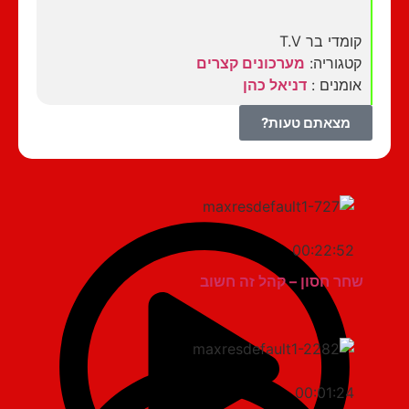
קומדי בר T.V
קטגוריה:
מערכונים קצרים
אומנים :
דניאל כהן
מצאתם טעות?
00:22:52
שחר חסון – קהל זה חשוב
00:01:24