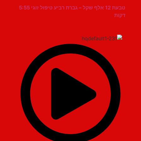
טבעת 12 אלף שקל – גברת רביע טיפול זוגי 5:55
דקות