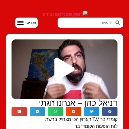
סטנדאפ VOD
ניאל כהן – אנחנו זוגתי
 בר T.V הערוץ הכי מצחיק ברשת
ח הופעות הקומדי בר: