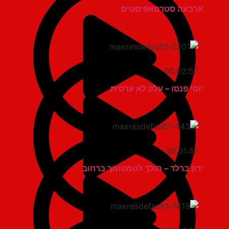
ארבעה סטרטאפיסטים
00:02:57
יוסי פנסו – עלק לא ערסית
00:01:47
ירון ברלד – הולך לטמטומך ברחוב