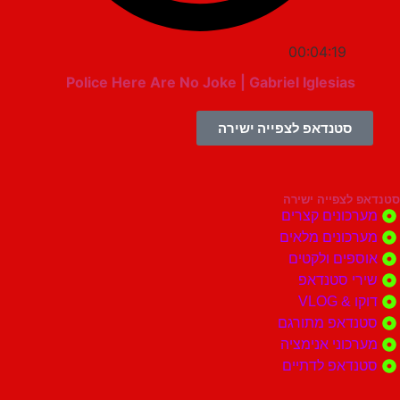
00:04:19
Police Here Are No Joke | Gabriel Iglesias
סטנדאפ לצפייה ישירה
צפייה ישירה
ונים קצרים
ונים מלאים
ים ולקטים
י סטנדאפ
 VLOG
דאפ מתורגם
וני אנימציה
דאפ לדתיים