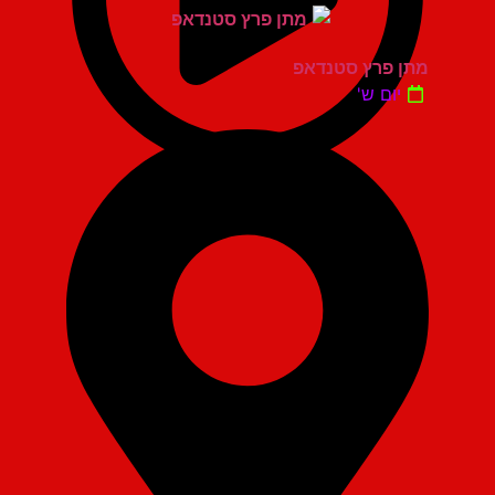
מתן פרץ סטנדאפ
יום ש'