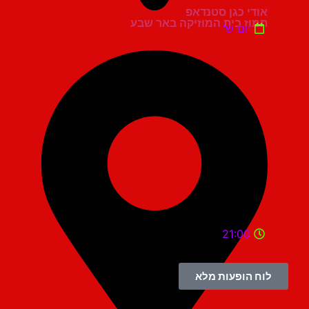
אודי כגן סטנדאפ
תמוז בית המוזיקה באר שבע
יום ש'
21:00
לוח הופעות מלא