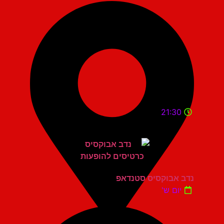
21:30
נדב אבוקסיס סטנדאפ
יום ש'