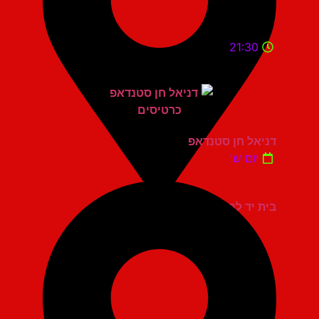
21:30
דניאל חן סטנדאפ
יום ש'
בית יד לבנים אשדוד