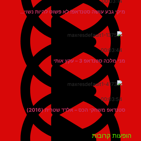
00:03:14
מיקי גבע עושה סטנדאפ! לא פשוט להיות נשוי…
00:03:44
מני מלכה סטנדאפ 3 – עקץ אותי
00:03:54
סטנדאפ משחקי הכס – אלדד שטרית (2016)
פעות קרובות