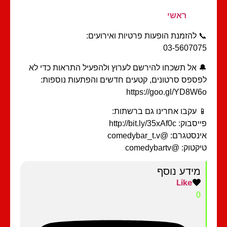
ראשי
 להזמנת הופעות פרטיות ואירועים:
03-56070
 אל תשכחו להירשם לערוץ ולהפעיל התראות כדי לא
ספס סרטונים, קטעים חדשים והפתעות נוספות:
https://goo.gl/YD8W
 עקבו אחרינו גם ברשתות:
וק: http://bit.ly/35xAf0c
סטגרם: @comedybar_t.v
טוק: @comedybartv
מידע נוסף
Like
0