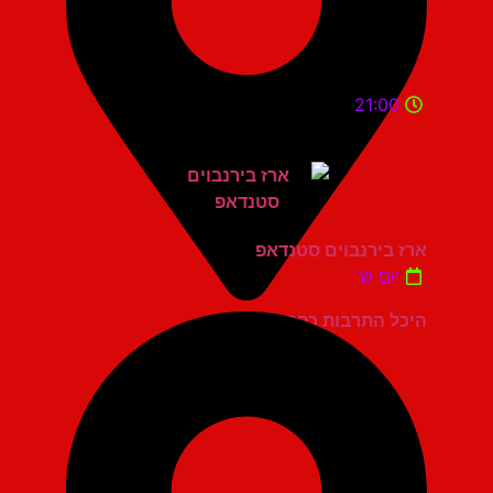
21:00
ארז בירנבוים סטנדאפ
יום ש'
היכל התרבות כפר סבא