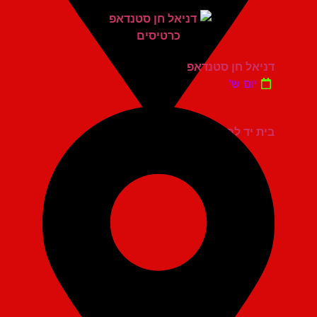
דניאל חן סטנדאפ
יום ש'
בית יד לבנים אשדוד