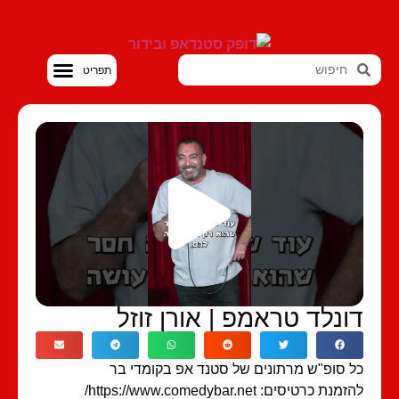
סטנדאפ VOD
ונלד טראמפ | אורן זוזל
 סופ"ש מרתונים של סטנד אפ בקומדי בר
נת כרטיסים: https://www.comedybar.net/