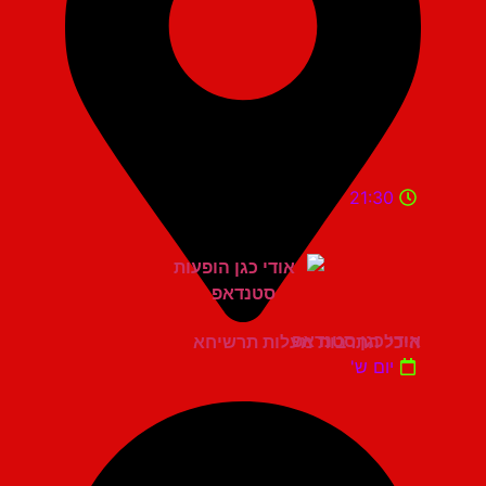
21:30
אודי כגן סטנדאפ
היכל התרבות מעלות תרשיחא
יום ש'