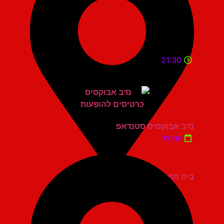
21:30
נדב אבוקסיס סטנדאפ
יום ש'
בית החייל תל אביב