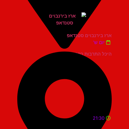
ארז בירנבוים סטנדאפ
יום ש'
היכל התרבות כפר סבא
21:30