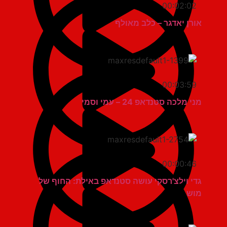
00:02:02
אורן יאדגר – כלב מאולף
00:03:59
מני מלכה סטנדאפ 24 – עמי וסמי
00:00:46
גדי וילצ'רסקי עושה סטנדאפ באילת: החוף של
מוש