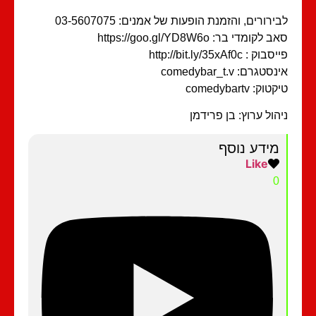
ירורים, והזמנת הופעות של אמנים: 03-5607075
 לקומדי בר: https://goo.gl/YD8W6o
וק : http://bit.ly/35xAf0c
סטגרם: comedybar_t.v
וק: comedybartv
הול ערוץ: בן פרידמן
מידע נוסף
Like
0