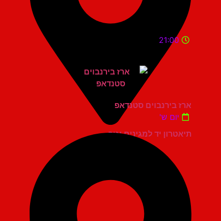
21:00
ארז בירנבוים סטנדאפ
יום ש'
תיאטרון יד למגינים יגור