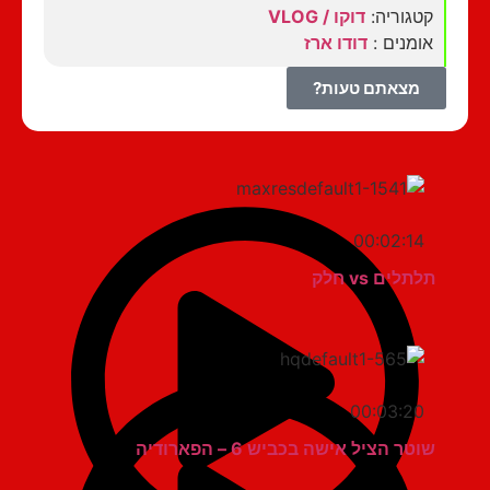
קטגוריה:
דוקו / VLOG
אומנים :
דודו ארז
מצאתם טעות?
00:02:14
תלתלים vs חלק
00:03:20
שוטר הציל אישה בכביש 6 – הפארודיה