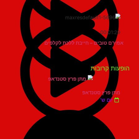
00:01:29
אמירם טובים – חייבת ללכת לקלפים
פעות קרובות
מתן פרץ סטנדאפ
יום ש'