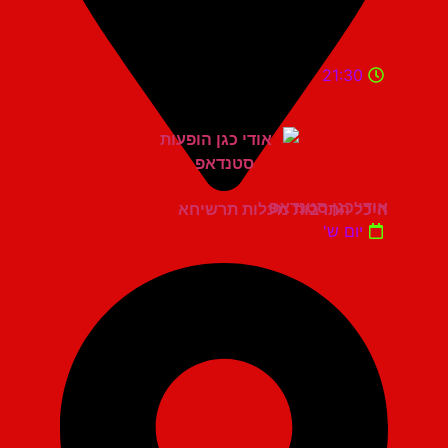
21:30
אודי כגן סטנדאפ
היכל התרבות מעלות תרשיחא
יום ש'