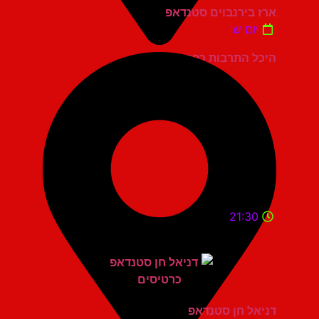
ארז בירנבוים סטנדאפ
יום ש'
היכל התרבות כפר סבא
21:30
דניאל חן סטנדאפ