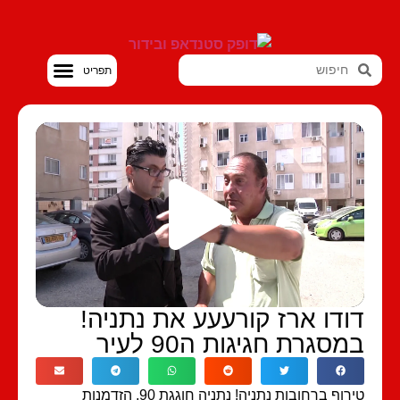
סטנדאפ VOD
ודו ארז קורעעע את נתניה!
מסגרת חגיגות ה90 לעיר
טירוף ברחובות נתניה! נתניה חוגגת 90, הזדמנות