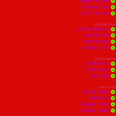
דאפ מתורגם
וני אנימציה
דאפ לדתיים
סטים
הסטנדאפיסטים
דאפיסטים
דאפיסטיות
בי סטנדאפ
בידור
ל האדום!
ות הבידור
ן דופק
ות
ות קרובות
הופעות
ות ומקומות
וני סטנדאפ