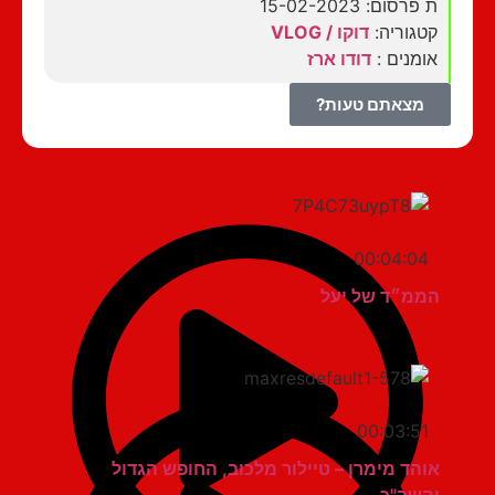
ת פרסום: 15-02-2023
קטגוריה:
דוקו / VLOG
אומנים :
דודו ארז
מצאתם טעות?
00:04:04
הממ״ד של יעל
00:03:51
אוהד מימרן – טיילור מלכוב, החופש הגדול