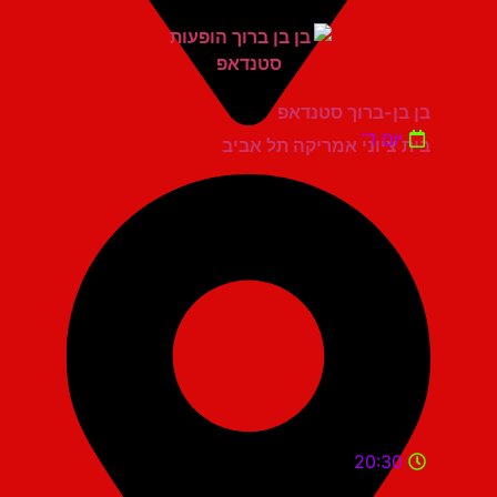
בן בן-ברוך סטנדאפ
יום ד'
בית ציוני אמריקה תל אביב
20:30