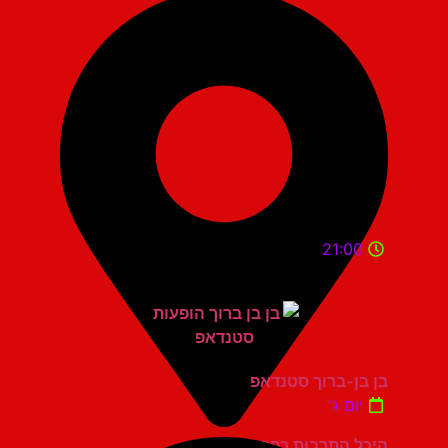
21:00
בן בן-ברוך סטנדאפ
יום ג'
היכל התרבות כפר סבא