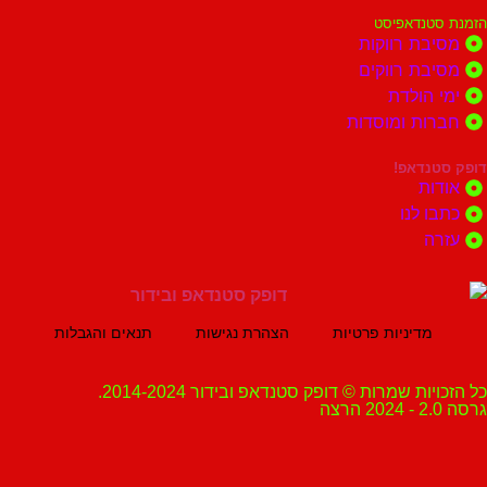
נדאפיסט
ת רווקות
ת רווקים
הולדת
ות ומוסדות
נדאפ!
ת
 לנו
ה
מדיניות פרטיות
הצהרת נגישות
תנאים והגבלות
ת שמרות © דופק סטנדאפ ובידור 2014-2024.