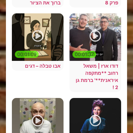
פרק 8
ברוך את הציור
00:01:09
00:01:37
דודו ארז | משאל
אבו טבלה – דגים
רחוב **מתקפה
איראנית**' ברמת גן
2 !