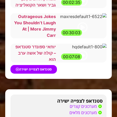
00:02:35
גביר ושאר הקואליציה
Outrageous Jokes
You Shouldn’t Laugh
At | More Jimmy
00:30:03
Carr
יוחאי ספונדר סטנדאפ
– קולה של אשה ערב
00:07:08
הוא
סטנדאפ לצפייה ישירה
סטנדאפ לצפייה ישירה
מערכונים קצרים
מערכונים מלאים