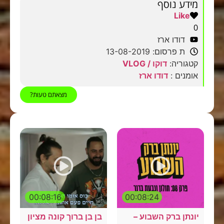
מידע נוסף
Like
0
דודו ארז
ת פרסום: 13-08-2019
קטגוריה:
דוקו / VLOG
אומנים :
דודו ארז
מצאתם טעות?
00:08:16
00:08:24
יונתן ברק השבוע –
בן בן ברוך קונה מציון