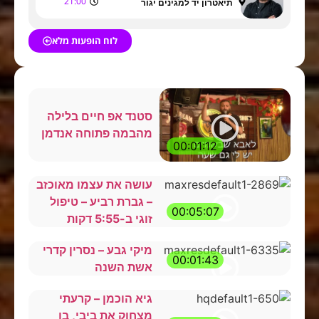
21:00
תיאטרון יד למגינים יגור
לוח הופעות מלא
סטנד אפ חיים בלילה
מהבמה פתוחה אנדמן
00:01:12
עושה את עצמו מאוכזב
– גברת רביע – טיפול
00:05:07
זוגי ב-5:55 דקות
מיקי גבע – נסרין קדרי
00:01:43
אשת השנה
גיא הוכמן – קרעתי
מצחוק את ביבי, בן