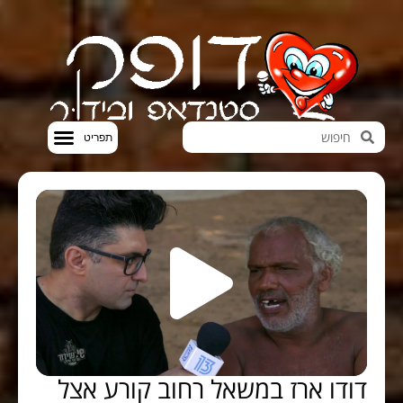
חדשות הבידור
סטנדאפ VOD
דודו ארז במשאל רחוב קורע אצל