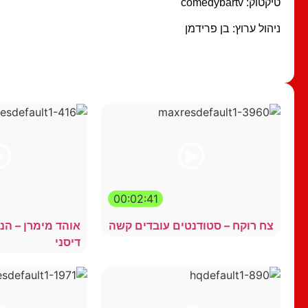
טיקטוק: comedybartv
ניהול ערוץ: בן פרידמן
00:02:41
צח רוקח – סטודנטים עובדים קשה
אוהד מימרן – הנ
דיסני