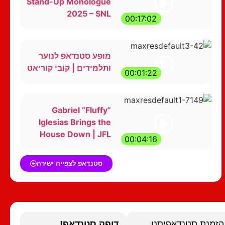
Stand-Up Monologue
2025 – SNL
00:17:02
מופע סטנדאפ לנוער
ותלמידים | קובי קוריאט
00:01:22
Gabriel “Fluffy”
Iglesias Brings the
House Down | JFL
00:04:16
סטנדאפ לצפייה ישירה
הזמנת סטנדאפיסט
דופק סטנדאפ!