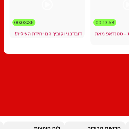
00:03:36
00:13:58
ת – סטנדאפ מאת
דובדבני וקובץ' הם יחידת העילית!
חדשות הבידור
לוח הופעות