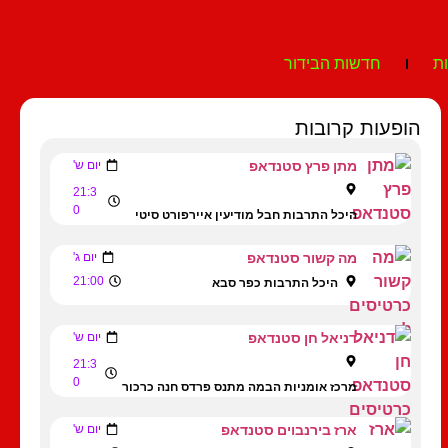
ת
חדשות הבידור
הופעות קרובות
מתן פרץ סטנדאפ
יום ש'
21:3
0
היכל התרבות חבל מודיעין איירפורט סיטי
מה קשור סטנדאפ
יום ג'
21:00
היכל התרבות כפר סבא
דניאל חן סטנדאפ
יום ש'
21:3
0
מרכז אומניות הבמה מתנס פרדס חנה כרכור
ארז בירנבוים סטנדאפ
יום ש'