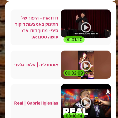
דודו ארז – היפוך של
התינוק באמצעות דיקור
סיני- מתוך דודו ארז
עושה סטנדאפ
00:01:20
אוסטרליה | אלעד גלעדי
00:02:09
Real | Gabriel Iglesias
00:10:14