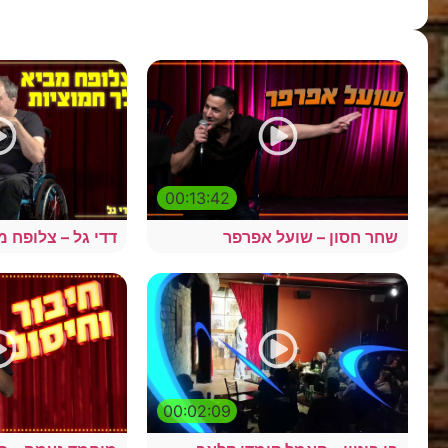
00:13:42
שחר חסון – שועל אפרפר
דדי גל – צלופח מ
00:02:09