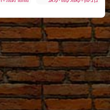
בן ביטון – קאמל קומדי קלאב
מוחמד נעמה – חי