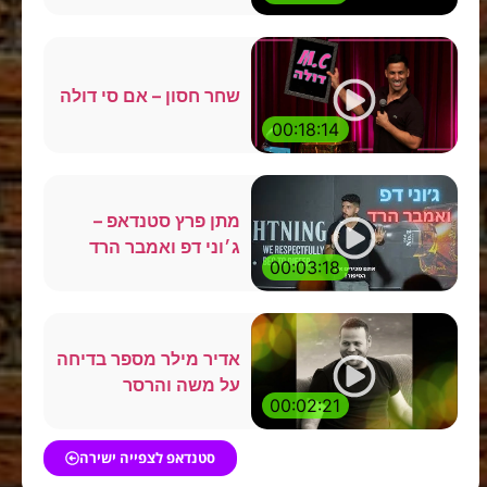
שחר חסון – אם סי דולה
00:18:14
מתן פרץ סטנדאפ –
ג׳וני דפ ואמבר הרד
00:03:18
אדיר מילר מספר בדיחה
על משה והרסר
00:02:21
סטנדאפ לצפייה ישירה