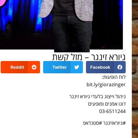
גיורא זינגר – מזל קשת
Reddit
Twitter
Facebook
לוח הופעות:
bit.ly/giorazinger
ניהול וייצוג בלעדי גיורא זינגר
דוגו אמנים ומופעים
03-6511244
#גיוראזינגר #סטנדאפ