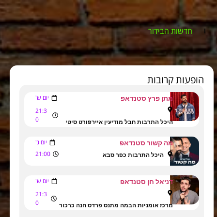
חדשות הבידור
הופעות קרובות
יום ש'
מתן פרץ סטנדאפ
21:3
0
היכל התרבות חבל מודיעין איירפורט סיטי
יום ג'
מה קשור סטנדאפ
21:00
היכל התרבות כפר סבא
יום ש'
דניאל חן סטנדאפ
21:3
0
מרכז אומניות הבמה מתנס פרדס חנה כרכור