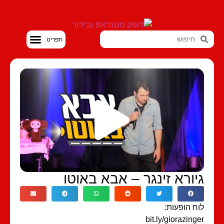
סטנדאפ VOD
יורא זינגר – אבא באוטו
ח הופעות:
bit.ly/giorazing