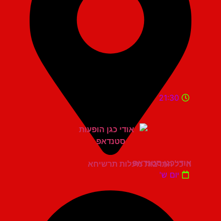
21:30
אודי כגן סטנדאפ
היכל התרבות מעלות תרשיחא
יום ש'