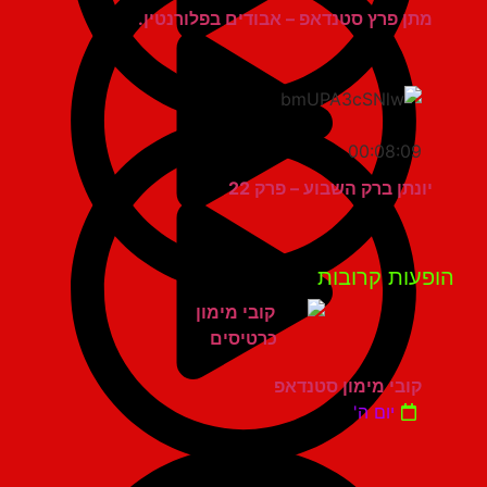
מתן פרץ סטנדאפ – אבודים בפלורנטין.
00:08:09
יונתן ברק השבוע – פרק 22
פעות קרובות
קובי מימון סטנדאפ
יום ה'