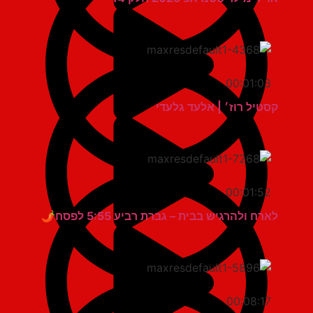
00:01:03
קסטיל רוז׳ | אלעד גלעדי
00:01:52
לארח ולהרגיש בבית – גברת רביע 5:55 לפסח🌶
00:08:17