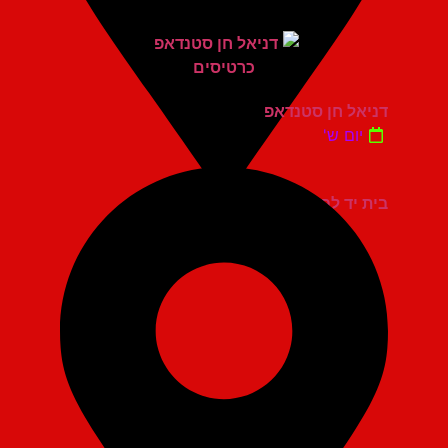
דניאל חן סטנדאפ
יום ש'
בית יד לבנים אשדוד