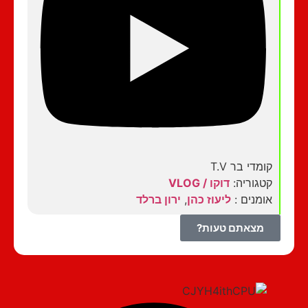
קומדי בר T.V
קטגוריה:
דוקו / VLOG
אומנים :
ליעוז כהן
,
ירון ברלד
מצאתם טעות?