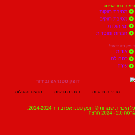
נדאפיסט
ת רווקות
ת רווקים
הולדת
ות ומוסדות
נדאפ!
ת
 לנו
ה
מדיניות פרטיות
הצהרת נגישות
תנאים והגבלות
ת שמרות © דופק סטנדאפ ובידור 2014-2024.