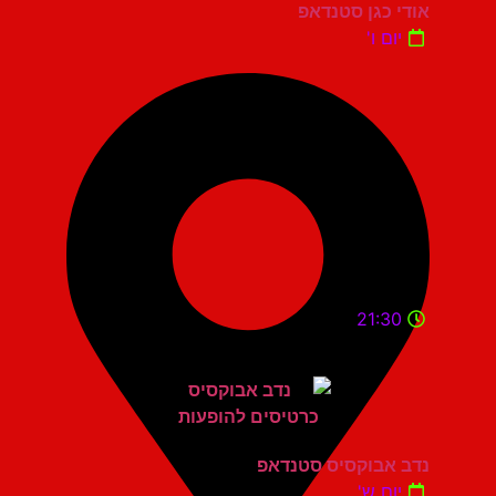
אודי כגן סטנדאפ
יום ו'
21:30
נדב אבוקסיס סטנדאפ
יום ש'