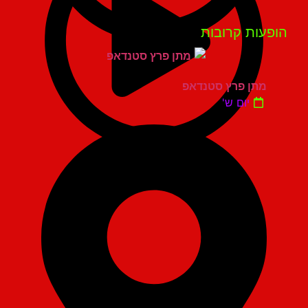
פעות קרובות
מתן פרץ סטנדאפ
יום ש'