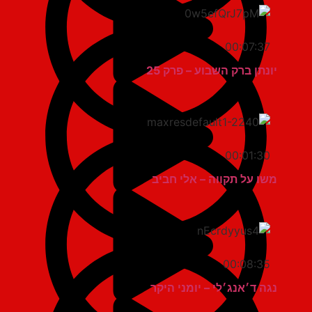
00:07:37
יונתן ברק השבוע – פרק 25
00:01:30
משו על תקווה – אלי חביב
00:08:35
נגה ד׳אנג׳לי – יומני היקר