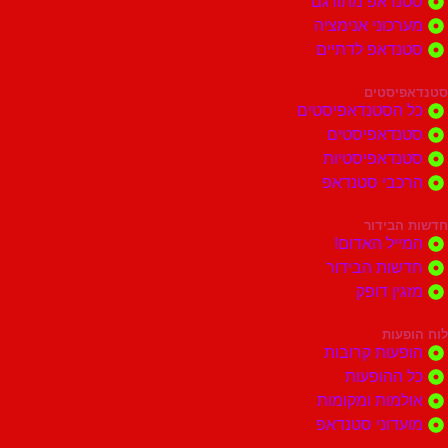
דאפ מתורגם
וני אנימציה
דאפ לדתיים
סטים
הסטנדאפיסטים
דאפיסטים
דאפיסטיות
בי סטנדאפ
בידור
ל האדום!
ות הבידור
ן דופק
ות
ות קרובות
הופעות
ות ומקומות
וני סטנדאפ