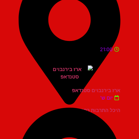
21:00
ארז בירנבוים סטנדאפ
יום ש'
היכל התרבות כפר סבא