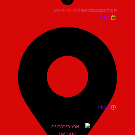
אודי כגן סטנדאפ
היכל התרבות מעלות תרשיחא
יום ש'
21:00