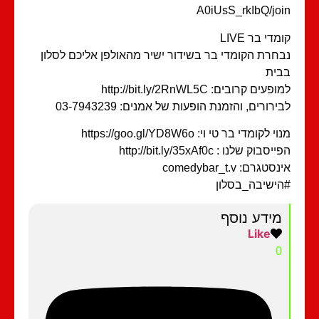
A0iUsS_rkIbQ/jo
מדי בר LIVE
חרת הקומדי בר בשידור ישיר מהאולפן אליכם לסלון
ית
פעים קרובים: http://bit.ly/2RnWL5C
ירורים, והזמנת הופעות של אמנים: 03-7943239
י לקומדי בר טי וי: https://goo.gl/YD8W6o
סבוק שלנו : http://bit.ly/35xAf0c
סטגרם: comedybar_t.v
ישיבה_בסלון
מידע נוסף
Like
0