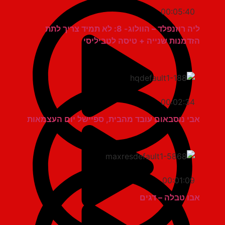
00:05:40
ליה רוזנפלד – הוולוג- 8: לא תמיד צריך לתת
הזדמנות שנייה + טיסה לטביליסי
00:02:34
אבי נוסבאום עובד מהבית, ספיישל יום העצמאות
00:01:09
אבו טבלה – דגים