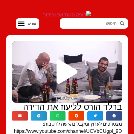
סטנדאפ VOD
רלד הורס לליעוז את הדירה
טרפים לערוץ ומקבלים גישה להטבות:
https://www.youtube.com/channel/UCVbCUgpl_