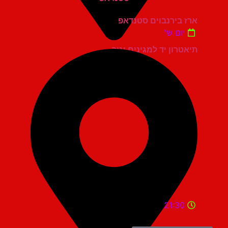
ארז בירנבוים סטנדאפ
יום ש'
תיאטרון יד למגינים יגור
21:30