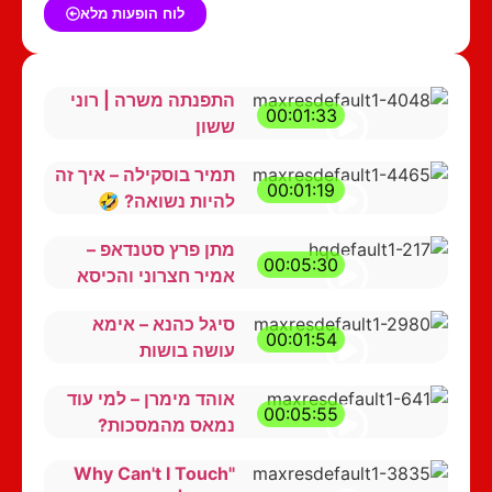
לוח הופעות מלא
התפנתה משרה | רוני
00:01:33
ששון
תמיר בוסקילה – איך זה
00:01:19
להיות נשואה? 🤣
מתן פרץ סטנדאפ –
00:05:30
אמיר חצרוני והכיסא
סיגל כהנא – אימא
00:01:54
עושה בושות
אוהד מימרן – למי עוד
00:05:55
נמאס מהמסכות?
"Why Can't I Touch