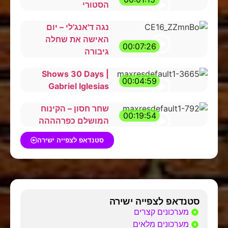
הסטורי
נגה ד'אנג'לי – יום
האישה את שחלה
00:07:26
גיבורה
Shows 30 Days |
00:04:59
Gabriel Iglesias
שחר חסון – הקינוח
00:19:54
המושלם כפרהההה
סטנדאפ לצפייה ישירה
סטנדאפ לצפייה ישירה
מערכונים קצרים
מערכונים מלאים