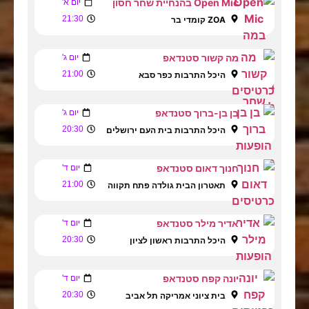
Open Mic בהנחיית שחר חסון
יום א'
21:30
ZOA קומדי בר
מה קשור סטנדאפ
יום ג'
21:00
היכל התרבות כפר סבא
בן בן-ברוך סטנדאפ
יום ג'
20:30
היכל התרבות בית העם ירושלים
חנוך דאום סטנדאפ
יום ד'
21:00
תאטרון הבית גולדה פתח תקווה
אדיר מילר סטנדאפ
יום ד'
20:30
היכל התרבות ראשון לציון
יונה קפח סטנדאפ
יום ד'
20:30
בית ציוני אמריקה תל אביב