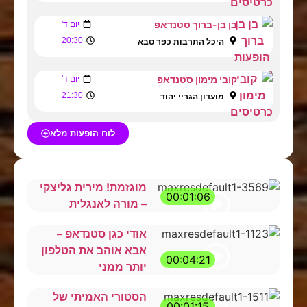
בן בן-ברוך סטנדאפ
יום ד'
20:30
היכל התרבות כפר סבא
קובי מימון סטנדאפ
יום ד'
21:30
מועדון הגריי יהוד
לוח הופעות מלא
מוגזמת! מירית גליצקי
00:01:06
– מורה לאנגלית
אודי כגן סטנדאפ –
אבא אוהב את הטלפון
00:04:21
יותר ממני
הסטורי האמיתי של
00:01:15