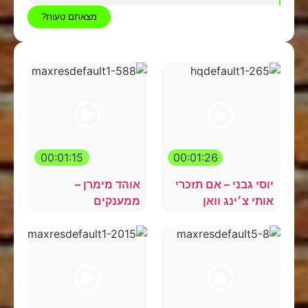
מצאתם טעות?
00:01:15
00:01:26
יוסי גבני – אם תזכרי
אוהד מימרן –
אותי צ׳ינג וואן
ממענקים