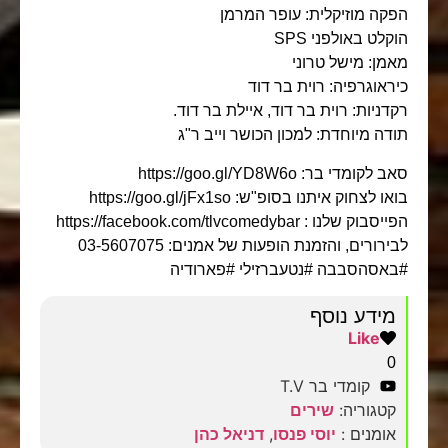
הפקה מוזיקלית: עופר המרמן
הוקלט באולפני SPS
מאמן: מישל טרוני
כיראוגרפיה: רוית בר דוד
רקדניות: רוית בר דוד, איילת בר דוד.
תודה מיוחדת: למכון הכושר וייב ר"ג
סאב לקומדי בר: https://goo.gl/YD8W6o
בואו לצחוק איתנו בסופ"ש: https://goo.gl/jFx1so
הפייסבוק שלנו : https://facebook.com/tlvcomedybar
לבירורים, והזמנת הופעות של אמנים: 03-5607075
#באסהסבבה #נטעברזילי #פארודיה
מידע נוסף
Like
0
קומדי בר T.V
קטגוריה:
שירים
אומנים :
יוסי פנסו
,
דניאל כהן