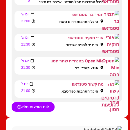
0
היכל התרבות חבל מודיעין איירפורט סיטי
תמיר בר סטנדאפ
יום ש'
21:00
היכל התרבות דרום השרון
אורי חזקיה סטנדאפ
יום ש'
21:30
בית יד לבנים אשדוד
Open Mic בהנחיית שחר חסון
יום א'
21:30
ZOA קומדי בר
מה קשור סטנדאפ
יום ג'
21:00
היכל התרבות כפר סבא
לוח הופעות מלא