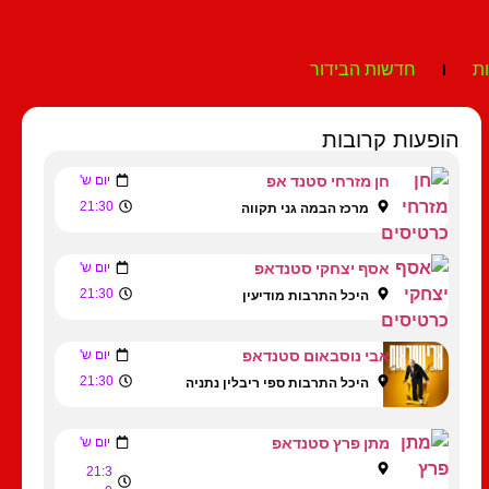
ת
חדשות הבידור
הופעות קרובות
חן מזרחי סטנד אפ
יום ש'
21:30
מרכז הבמה גני תקווה
אסף יצחקי סטנדאפ
יום ש'
21:30
היכל התרבות מודיעין
אבי נוסבאום סטנדאפ
יום ש'
21:30
היכל התרבות ספי ריבלין נתניה
מתן פרץ סטנדאפ
יום ש'
21:3