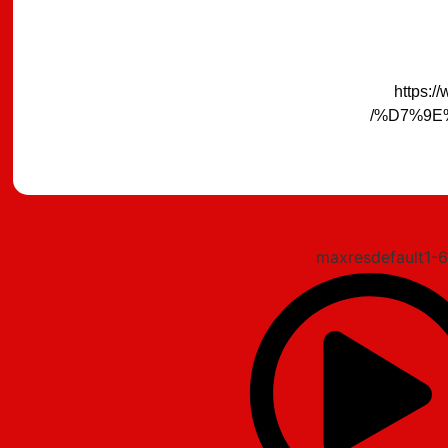
https:
%D7%9E
מצאתם טעות?