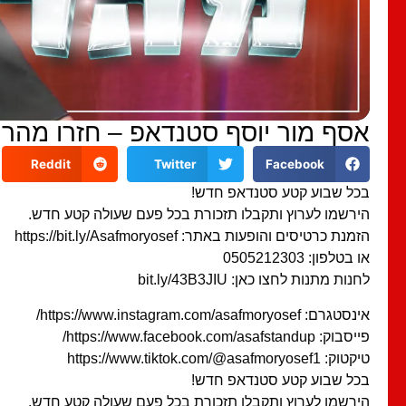
אסף מור יוסף סטנדאפ – חזרו מהר
Reddit
Twitter
Facebook
בכל שבוע קטע סטנדאפ חדש!
הירשמו לערוץ ותקבלו תזכורת בכל פעם שעולה קטע חדש.
הזמנת כרטיסים והופעות באתר: https://bit.ly/Asafmoryosef
או בטלפון: 0505212303
לחנות מתנות לחצו כאן: bit.ly/43B3JIU
אינסטגרם: https://www.instagram.com/asafmoryosef/
פייסבוק: https://www.facebook.com/asafstandup/
טיקטוק: https://www.tiktok.com/@asafmoryosef1
בכל שבוע קטע סטנדאפ חדש!
הירשמו לערוץ ותקבלו תזכורת בכל פעם שעולה קטע חדש.