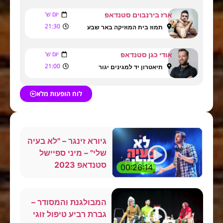
יום ש'
ארז בירנבוים סטנדאפ
21:30
תמוז בית המוזיקה באר שבע
יום ש'
אודי כגן סטנדאפ
21:00
תיאטרון יד למגינים יגור
לוח הופעות מלא
גיורא זינגר – "לא בעיה
שלי" – מיני ספיישל
סטנדאפ 2023
00:26:14
המבולגנת והמסודר –
גברת רביע טיפול זוגי