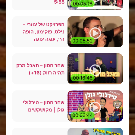
5:55
00:05:18
הפרויקט של עוזרי –
נילס, פוקימון, הופה
היי, עוגה עוגה
00:05:52
שחר חסון – תאכל מרק
תהיה רווק (16+)
00:16:46
שחר חסון – טירלולי
גולן | מקושקשים
00:03:44