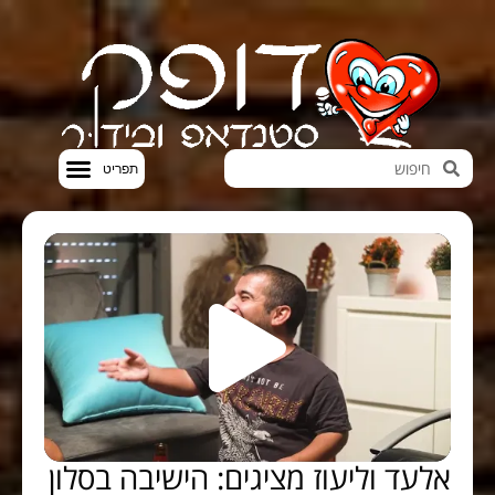
חדשות הבידור
סטנדאפ VOD
אלעד וליעוז מציגים: הישיבה בסלון