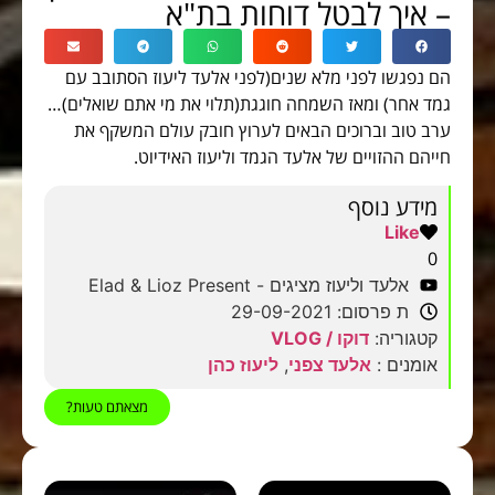
– איך לבטל דוחות בת"א
הם נפגשו לפני מלא שנים(לפני אלעד ליעוז הסתובב עם
גמד אחר) ומאז השמחה חוגגת(תלוי את מי אתם שואלים)…
ערב טוב וברוכים הבאים לערוץ חובק עולם המשקף את
חייהם ההזויים של אלעד הגמד וליעוז האידיוט.
מידע נוסף
Like
0
אלעד וליעוז מציגים - Elad & Lioz Present
ת פרסום: 29-09-2021
קטגוריה:
דוקו / VLOG
אומנים :
אלעד צפני
,
ליעוז כהן
מצאתם טעות?