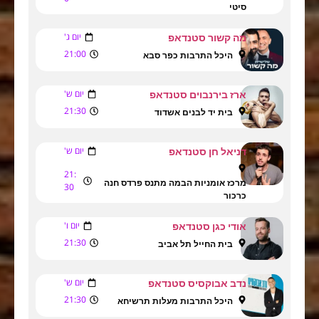
סיטי
יום ג'
מה קשור סטנדאפ
21:00
היכל התרבות כפר סבא
יום ש'
ארז בירנבוים סטנדאפ
21:30
בית יד לבנים אשדוד
יום ש'
דניאל חן סטנדאפ
21:
מרכז אומניות הבמה מתנס פרדס חנה
30
כרכור
יום ו'
אודי כגן סטנדאפ
21:30
בית החייל תל אביב
יום ש'
נדב אבוקסיס סטנדאפ
21:30
היכל התרבות מעלות תרשיחא