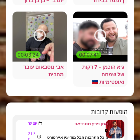
| הגמד בבידוד
יום ב׳ – בן בן ברוך
00:03:24
00:07:41
גיא הוכמן – 7 דקות
אבי נוסבאום עובד
של שמחה
מהבית
ואופטימיות 🇮🇱
הופעות קרובות
יום ש'
מתן פרץ סטנדאפ
21:3
היכל התרבות חבל מודיעין איירפורט
0