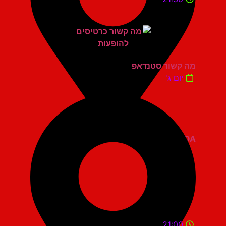
מה קשור סטנדאפ
יום ג'
ZOA קומדי בר
21:00