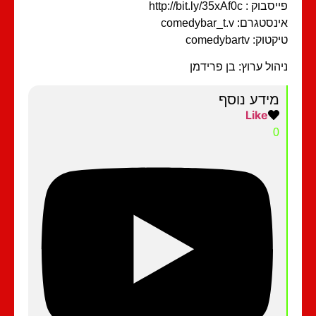
וק : http://bit.ly/35xAf0c
סטגרם: comedybar_t.v
וק: comedybartv
הול ערוץ: בן פרידמן
מידע נוסף
Like
0