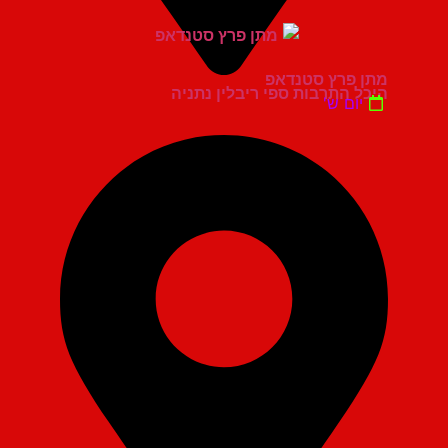
מתן פרץ סטנדאפ
היכל התרבות ספי ריבלין נתניה
יום ש'