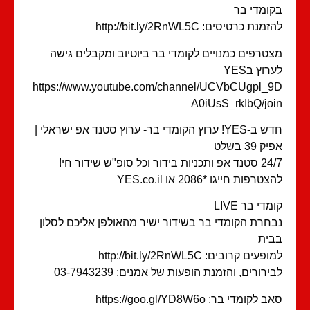
ומדי בר
מנת כרטיסים: http://bit.ly/2RnWL5C
טרפים כמנויים לקומדי בר ביוטיוב ומקבלים גישה
רוץ בYES
https://www.youtube.com/channel/UCVbCUgpl_
A0iUsS_rkIbQ/jo
חדש ב-YES! ערוץ הקומדי בר- ערוץ סטנד אפ ישראלי |
ק 39 בשלט
תכניות בידור וכל סופ"ש שידור חי!
טרפות חייגו *2086 או YES.co.il
מדי בר LIVE
חרת הקומדי בר בשידור ישיר מהאולפן אליכם לסלון
ית
פעים קרובים: http://bit.ly/2RnWL5C
ירורים, והזמנת הופעות של אמנים: 03-7943239
 לקומדי בר: https://goo.gl/YD8W6o