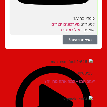
קומדי בר T.V
קטגוריה:
מערכונים קצרים
אומנים :
איל רוזנברג
מצאתם טעות?
00:03:25
יעקב חמו – כמה אתה מרוויח?