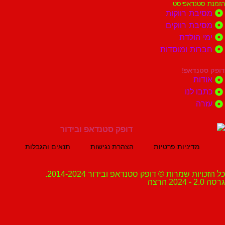
נדאפיסט
ת רווקות
ת רווקים
הולדת
ות ומוסדות
נדאפ!
ת
 לנו
ה
מדיניות פרטיות
הצהרת נגישות
תנאים והגבלות
ת שמרות © דופק סטנדאפ ובידור 2014-2024.