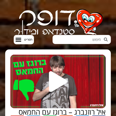
חדשות הבידור
סטנדאפ VOD
איל רוזנברג – ברוגז עם החמאס