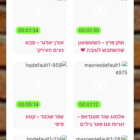
00:01:34
00:01:30
מתן פרץ – השעשועון
אורן יאדגר – סבא
שהשתבש לטובה ❤️
נעים העירקי
00:05:14
00:01:12
אלמוג שור סטנדאפ –
עפר שכטר – קטע
זוגיות עם פער גילים
פיפי