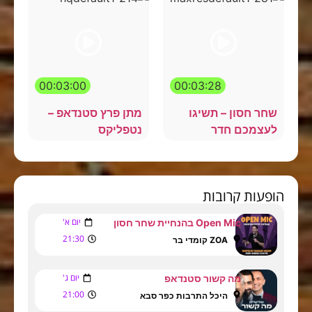
00:03:00
00:03:28
שחר חסון – תשיגו
מתן פרץ סטנדאפ –
לעצמכם חדר
נטפליקס
הופעות קרובות
יום א'
Open Mic בהנחיית שחר חסון
21:30
ZOA קומדי בר
יום ג'
מה קשור סטנדאפ
21:00
היכל התרבות כפר סבא