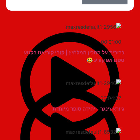
00:01:00
כרובית על הסכין המלחיץ | קובי קוריאט בקטע
סטנדאפ קורע 😂
00:04:57
גיורא זינגר – יחידה סופר מיוחדת