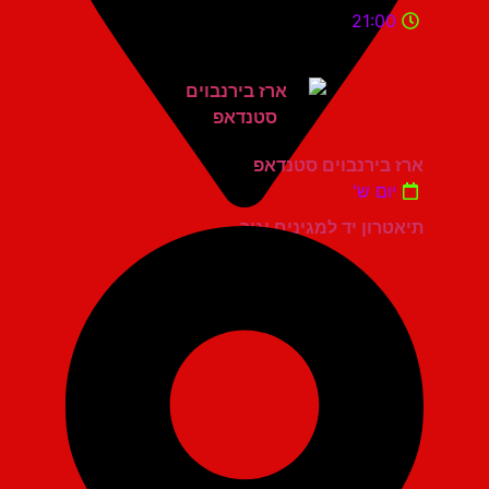
21:00
ארז בירנבוים סטנדאפ
יום ש'
תיאטרון יד למגינים יגור