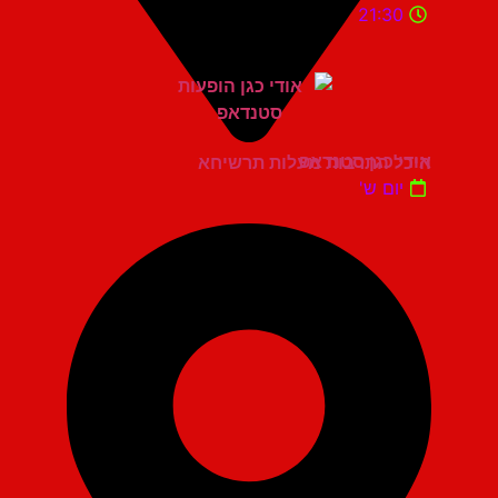
21:30
אודי כגן סטנדאפ
היכל התרבות מעלות תרשיחא
יום ש'