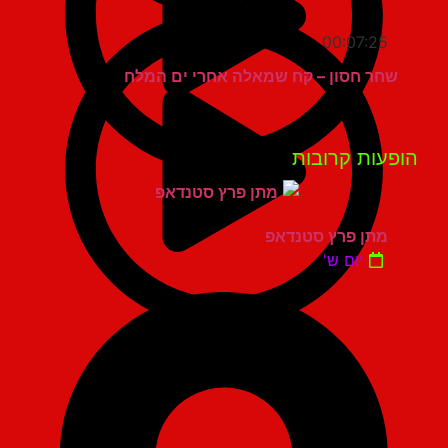
00:07:25
שחר חסון – קח שמאלה אחרי ים המלח
פעות קרובות
מתן פרץ סטנדאפ
יום ש'