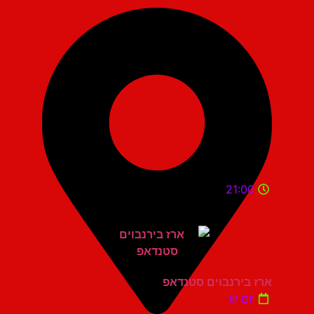
21:00
ארז בירנבוים סטנדאפ
יום ש'