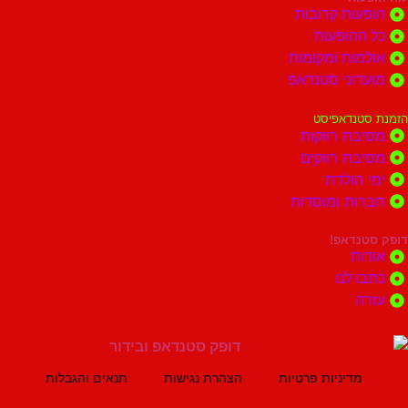
ות קרובות
הופעות
ות ומקומות
וני סטנדאפ
נדאפיסט
ת רווקות
ת רווקים
הולדת
ות ומוסדות
נדאפ!
ת
 לנו
ה
מדיניות פרטיות
הצהרת נגישות
תנאים והגבלות