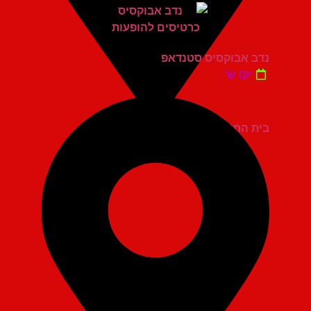
נדב אבוקסיס סטנדאפ
יום ש'
בית החייל תל אביב