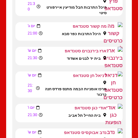
21:3
היכל התרבות חבל מודיעין איירפורט
0
סיטי
מה קשור סטנדאפ
יום ג'
21:00
היכל התרבות כפר סבא
ארז בירנבוים סטנדאפ
יום ש'
21:30
בית יד לבנים אשדוד
דניאל חן סטנדאפ
יום ש'
21:
מרכז אומניות הבמה מתנס פרדס חנה
30
כרכור
אודי כגן סטנדאפ
יום ו'
21:30
בית החייל תל אביב
נדב אבוקסיס סטנדאפ
יום ש'