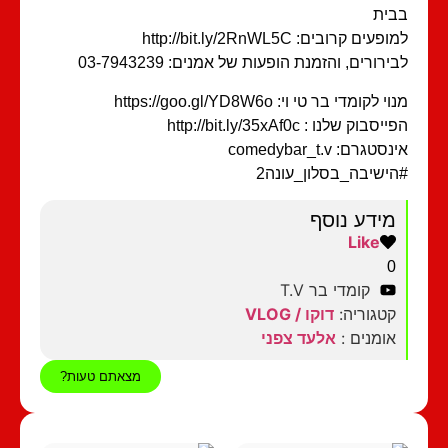
בבית
למופעים קרובים: http://bit.ly/2RnWL5C
לבירורים, והזמנת הופעות של אמנים: 03-7943239
מנוי לקומדי בר טי וי: https://goo.gl/YD8W6o
הפייסבוק שלנו : http://bit.ly/35xAf0c
אינסטגרם: comedybar_t.v
#הישיבה_בסלון_עונה2
מידע נוסף
Like
0
קומדי בר T.V
קטגוריה:
דוקו / VLOG
אומנים :
אלעד צפני
מצאתם טעות?