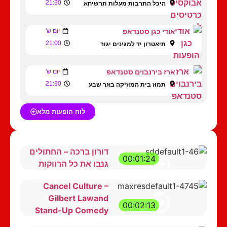
21:30
היכל התרבות מעלות תרשיחא
אודי כגן סטנדאפ
יום ש'
21:00
תיאטרון יד למגינים יגור
ארז בירנבוים סטנדאפ
יום ש'
21:30
תמוז בית המוזיקה באר שבע
לוח הופעות מלא
דורון ברכה – החתולים
00:01:24
גנבו את כל הרווקות
Cancel Culture –
Gilbert Lawand
00:02:13
Stand-Up Comedy