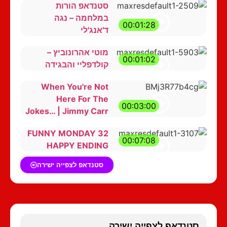
סטנדאפ הורות
במלחמה – נגה
00:01:28
ד'אנג'לי
מוטי אהרונוביץ –
00:01:02
קולדפליי והבגידה
When You're Not
Here For The
00:03:00
Jokes… | Jimmy Carr
FUNNY MONDAY 32
00:07:08
HAPPY ENDING
סטנדאפ לצפייה ישירה
סטנדאפ לצפייה ישירה