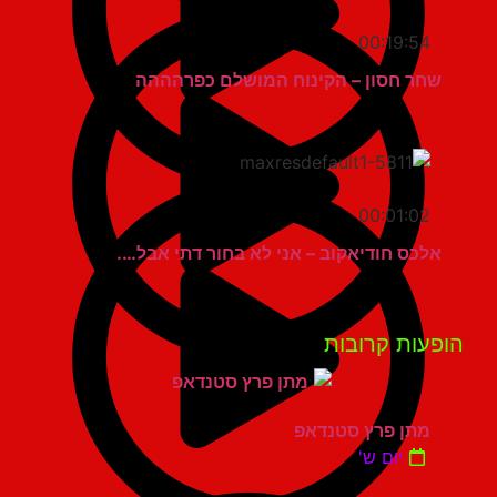
00:19:54
שחר חסון – הקינוח המושלם כפרהההה
00:01:02
אלכס חודיאקוב – אני לא בחור דתי אבל….
פעות קרובות
מתן פרץ סטנדאפ
יום ש'