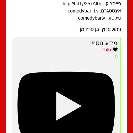
וק : http://bit.ly/35xAf0c
סטגרם: comedybar_t.v
וק: comedybartv
הול ערוץ: בן פרידמן
מידע נוסף
Like
0