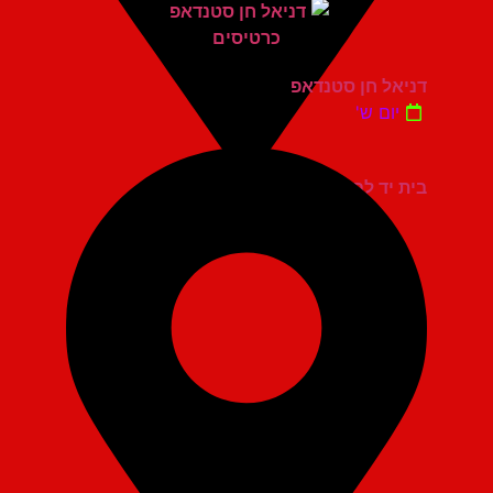
דניאל חן סטנדאפ
יום ש'
בית יד לבנים אשדוד