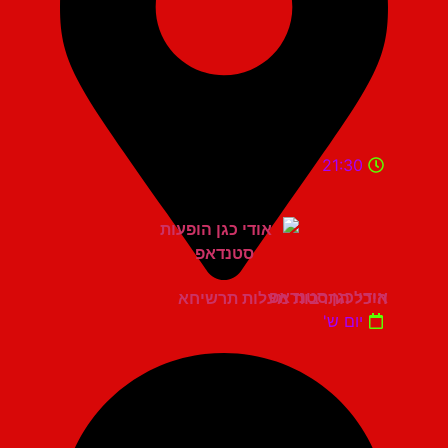
21:30
אודי כגן סטנדאפ
היכל התרבות מעלות תרשיחא
יום ש'