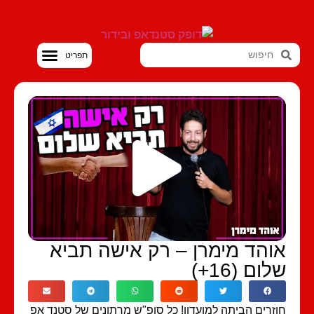
סטנדאפ VOD
והד מימרן – רק אישה תביא
ום (16+)
זרים הביתה למועדון! כל סופ"ש מרתונים של סטנד אפ