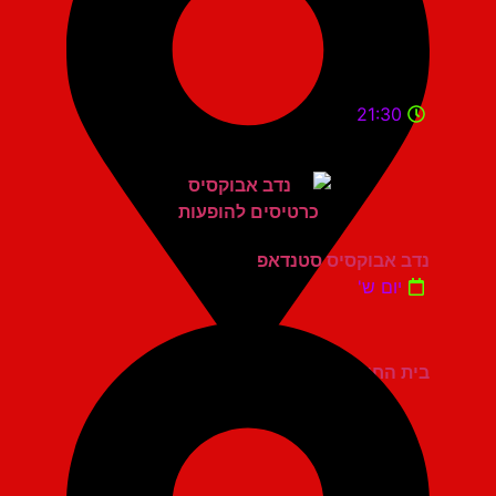
21:30
נדב אבוקסיס סטנדאפ
יום ש'
בית החייל תל אביב