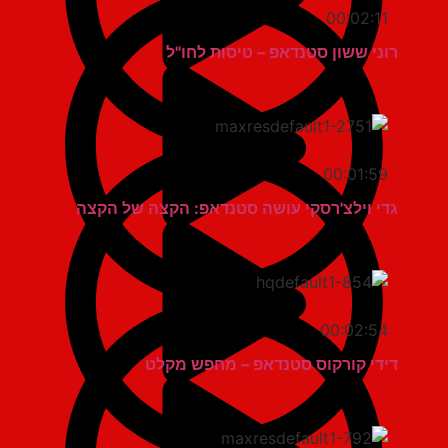
00:02:11
רוני ששון סטנדאפ – טיסות לחו"ל
00:01:59
גדי וילצ'רסקי עושה סטנדאפ: הקצה של הקצה
00:02:54
דידי קורקוס סטנדאפ – מחפש מקלט