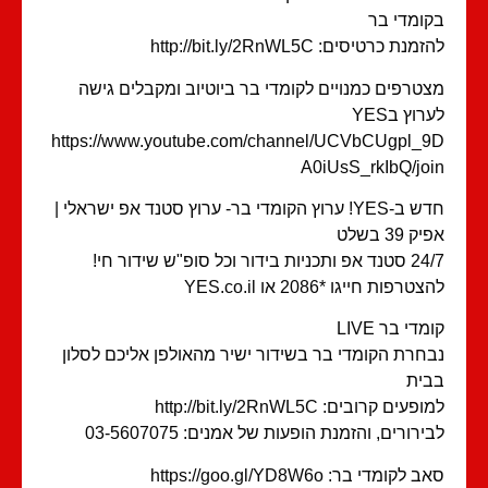
ומדי בר
מנת כרטיסים: http://bit.ly/2RnWL5C
טרפים כמנויים לקומדי בר ביוטיוב ומקבלים גישה
רוץ בYES
https://www.youtube.com/channel/UCVbCUgpl_
A0iUsS_rkIbQ/jo
חדש ב-YES! ערוץ הקומדי בר- ערוץ סטנד אפ ישראלי |
ק 39 בשלט
תכניות בידור וכל סופ"ש שידור חי!
טרפות חייגו *2086 או YES.co.il
מדי בר LIVE
חרת הקומדי בר בשידור ישיר מהאולפן אליכם לסלון
ית
פעים קרובים: http://bit.ly/2RnWL5C
ירורים, והזמנת הופעות של אמנים: 03-5607075
 לקומדי בר: https://goo.gl/YD8W6o