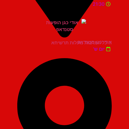
21:30
אודי כגן סטנדאפ
היכל התרבות מעלות תרשיחא
יום ש'