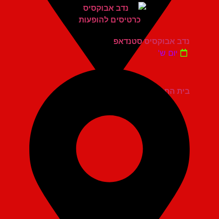
נדב אבוקסיס סטנדאפ
יום ש'
בית החייל תל אביב