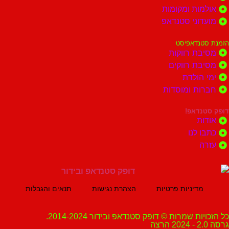
ות ומקומות
וני סטנדאפ
נדאפיסט
ת רווקות
ת רווקים
הולדת
ות ומוסדות
נדאפ!
ת
 לנו
ה
מדיניות פרטיות
הצהרת נגישות
תנאים והגבלות
ת שמרות © דופק סטנדאפ ובידור 2014-2024.