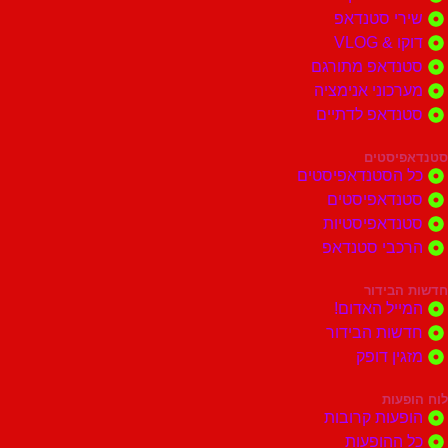
י סטנדאפ
 VLOG
דאפ מתורגם
וני אנימציה
דאפ לדתיים
סטים
הסטנדאפיסטים
דאפיסטים
דאפיסטיות
בי סטנדאפ
בידור
ל האדום!
ות הבידור
ן דופק
ות
ות קרובות
הופעות