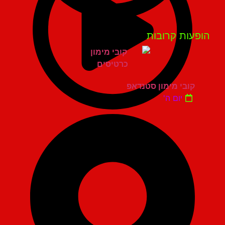
פעות קרובות
קובי מימון סטנדאפ
יום ה'