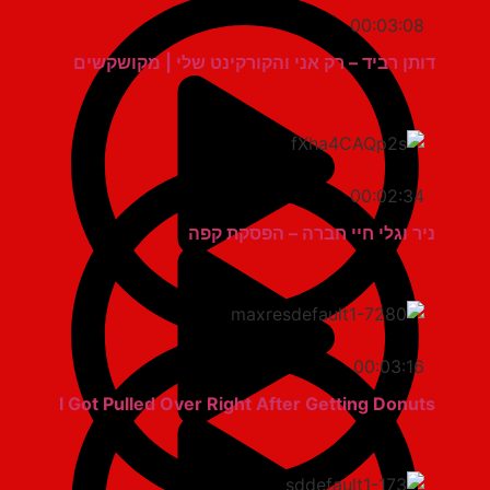
00:03:08
דותן רביד – רק אני והקורקינט שלי | מקושקשים
00:02:34
ניר וגלי חיי חברה – הפסקת קפה
00:03:16
I Got Pulled Over Right After Getting Donuts