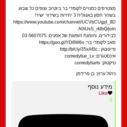
טרפים כמנויים לקומדי בר ביוטיוב וצופים כל שבוע
ר חסון באנגלית 3 יחידות בשידור ישיר!
https://www.youtube.com/channel/UCVbCUgpl_
A0iUsS_rkIbQ/jo
ירורים, והזמנת הופעות של אמנים: 03-5607075
 לקומדי בר: https://goo.gl/YD8W6o
וק : http://bit.ly/35xAf0c
סטגרם: comedybar_t.v
וק: comedybartv
הול ערוץ: בן פרידמן
מידע נוסף
Like
0