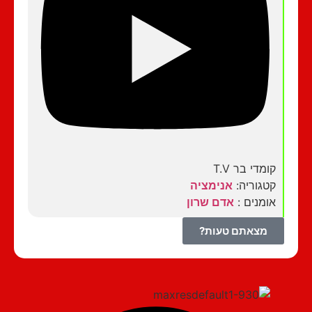
קומדי בר T.V
קטגוריה:
אנימציה
אומנים :
אדם שרון
מצאתם טעות?