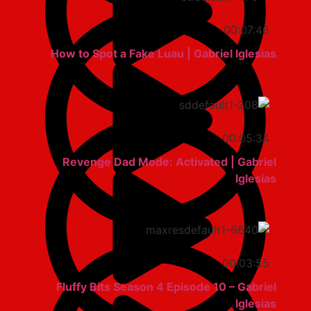
00:07:46
How to Spot a Fake Luau | Gabriel Iglesias
00:05:34
Revenge Dad Mode: Activated | Gabriel
Iglesias
00:03:55
Fluffy Bits Season 4 Episode 10 – Gabriel
Iglesias