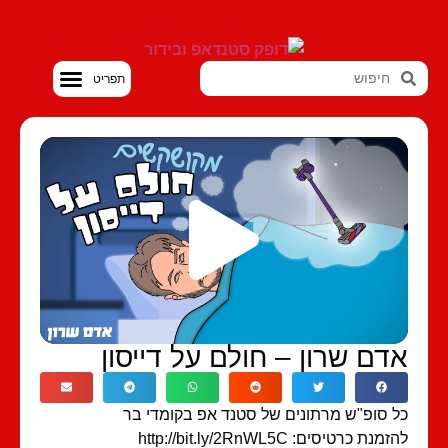
סטנדאפ VOD
דם שרון – חולם על דייסון
 סופ"ש מרתונים של סטנד אפ בקומדי בר
מנת כרטיסים: http://bit.ly/2RnWL5C