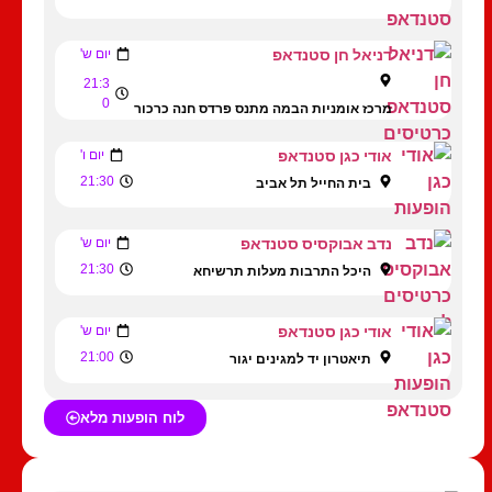
דניאל חן סטנדאפ
יום ש'
21:3
0
מרכז אומניות הבמה מתנס פרדס חנה כרכור
אודי כגן סטנדאפ
יום ו'
21:30
בית החייל תל אביב
נדב אבוקסיס סטנדאפ
יום ש'
21:30
היכל התרבות מעלות תרשיחא
אודי כגן סטנדאפ
יום ש'
21:00
תיאטרון יד למגינים יגור
לוח הופעות מלא