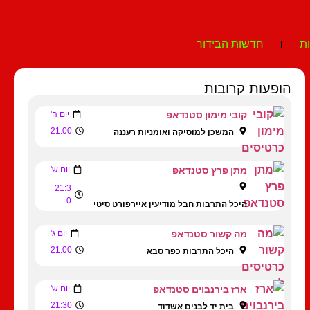
ת
חדשות הבידור
הופעות קרובות
קובי מימון סטנדאפ
יום ה'
21:00
המשכן למוסיקה ואומניות רעננה
מתן פרץ סטנדאפ
יום ש'
21:3
0
היכל התרבות חבל מודיעין איירפורט סיטי
מה קשור סטנדאפ
יום ג'
21:00
היכל התרבות כפר סבא
ארז בירנבוים סטנדאפ
יום ש'
21:30
בית יד לבנים אשדוד