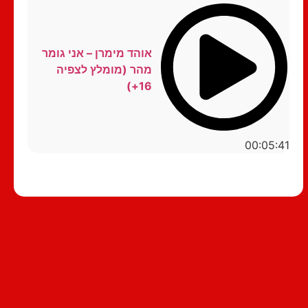
אוהד מימרן – אני גומר
מהר (מומלץ לצפיה
16+)
00:05:41
סטנדאפ לצפייה ישירה