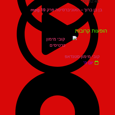
00:02:42
בן בן ברוך – האוניברסיטה פרק 19.mpg
פעות קרובות
קובי מימון סטנדאפ
יום ה'