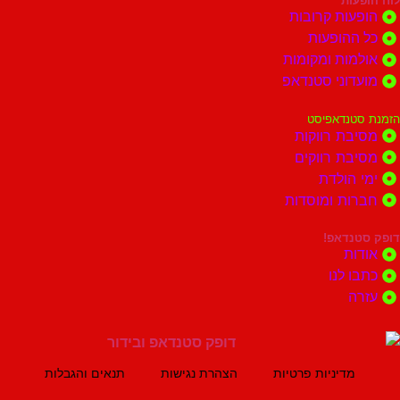
ות
ות קרובות
הופעות
ות ומקומות
וני סטנדאפ
נדאפיסט
ת רווקות
ת רווקים
הולדת
ות ומוסדות
נדאפ!
ת
 לנו
ה
מדיניות פרטיות
הצהרת נגישות
תנאים והגבלות