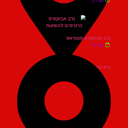
21:30
נדב אבוקסיס סטנדאפ
יום ש'
בית החייל תל אביב