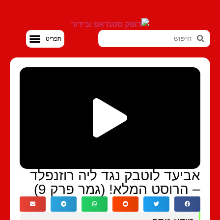
סטנדאפ VOD
ביעד לוטבק נגד ליה רוזנפלד
 הרוסט המלא! (גמר פרק 9)