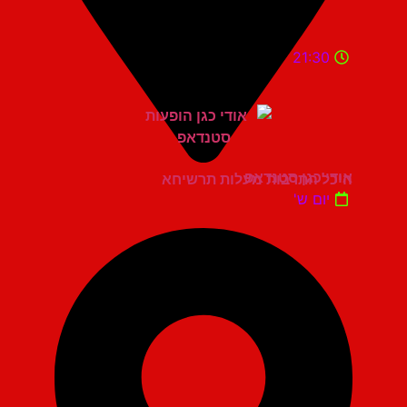
21:30
אודי כגן סטנדאפ
היכל התרבות מעלות תרשיחא
יום ש'