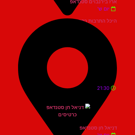
ארז בירנבוים סטנדאפ
יום ש'
היכל התרבות כפר סבא
21:30
דניאל חן סטנדאפ
יום ש'