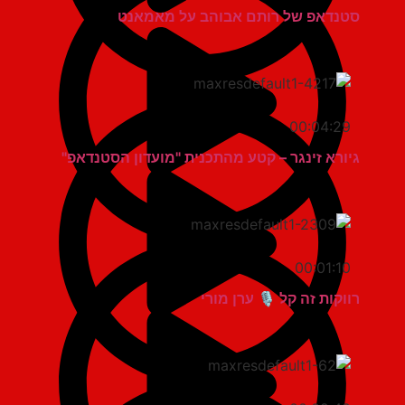
סטנדאפ של רותם אבוהב על מאמאנט
00:04:29
גיורא זינגר – קטע מהתכנית "מועדון הסטנדאפ"
00:01:10
רווקות זה קל 🎙️ ערן מורי