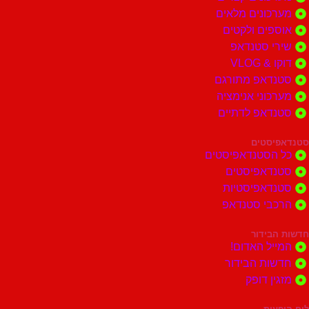
ונים מלאים
ים ולקטים
י סטנדאפ
 VLOG
דאפ מתורגם
וני אנימציה
דאפ לדתיים
סטים
הסטנדאפיסטים
דאפיסטים
דאפיסטיות
בי סטנדאפ
בידור
ל האדום!
ות הבידור
ן דופק