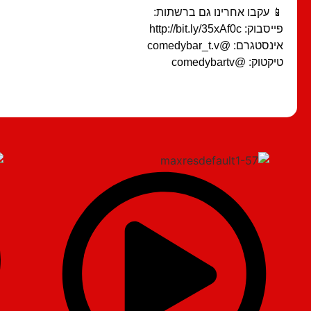
📱 עקבו אחרינו גם ברשתות:
פייסבוק: http://bit.ly/35xAf0c
אינסטגרם: @comedybar_t.v
טיקטוק: @comedybartv