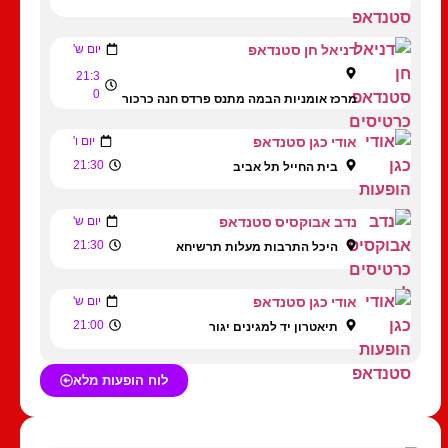
דניאל חן סטנדאפ
יום ש'
21:3
0
מרכז אומניות הבמה מתנס פרדס חנה כרכור
אודי כגן סטנדאפ
יום ו'
21:30
בית החייל תל אביב
נדב אבוקסיס סטנדאפ
יום ש'
21:30
היכל התרבות מעלות תרשיחא
אודי כגן סטנדאפ
יום ש'
21:00
תיאטרון יד למגינים יגור
לוח הופעות מלא