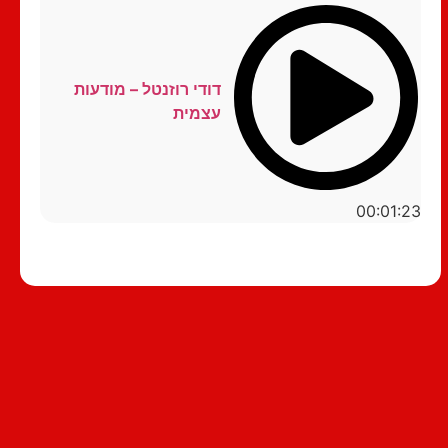
דודי רוזנטל – מודעות
עצמית
00:01:23
סטנדאפ לצפייה ישירה