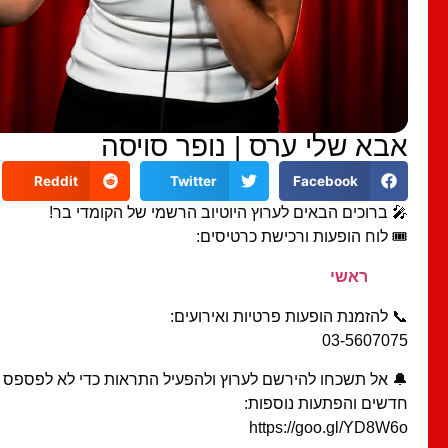
אבא שלי ערס | נופר סויסה
Reddit
Twitter
Facebook
🎤 ברוכים הבאים לערוץ היוטיוב הרשמי של הקומדי בר!
🎟️ לוח הופעות ורכישת כרטיסים:
ראשי
📞 להזמנת הופעות פרטיות ואירועים:
03-5607075
🔔 אל תשכחו להירשם לערוץ ולהפעיל התראות כדי לא לפספס ס
חדשים והפתעות נוספות:
https://goo.gl/YD8W6o