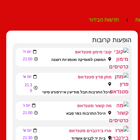
ת
חדשות הבידור
הופעות קרובות
קובי מימון סטנדאפ
יום ה'
21:00
המשכן למוסיקה ואומניות רעננה
מתן פרץ סטנדאפ
יום ש'
21:3
0
היכל התרבות חבל מודיעין איירפורט סיטי
מה קשור סטנדאפ
יום ג'
21:00
היכל התרבות כפר סבא
ארז בירנבוים סטנדאפ
יום ש'
21:30
בית יד לבנים אשדוד