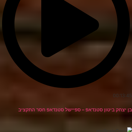
00:13:45
בן יצחק ביטון סטנדאפ – ספיישל סטנדאפ חסר התקציב