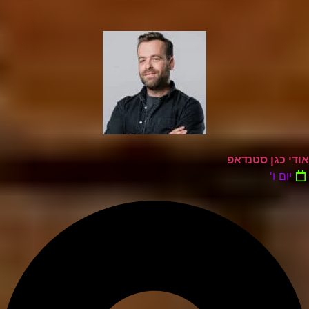
אודי כגן סטנדאפ
יום ו'