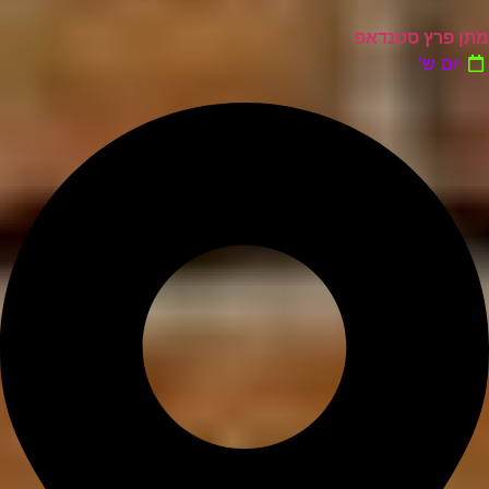
מתן פרץ סטנדאפ
יום ש'