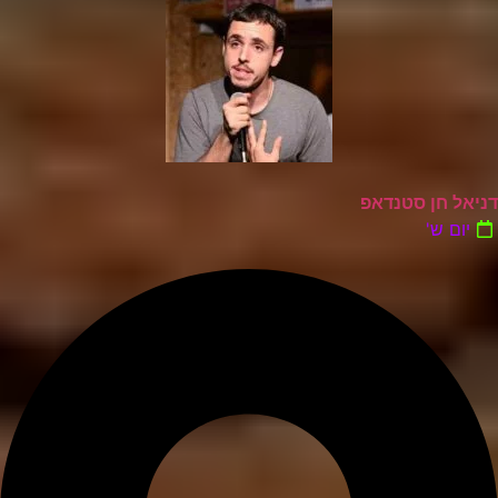
דניאל חן סטנדאפ
יום ש'