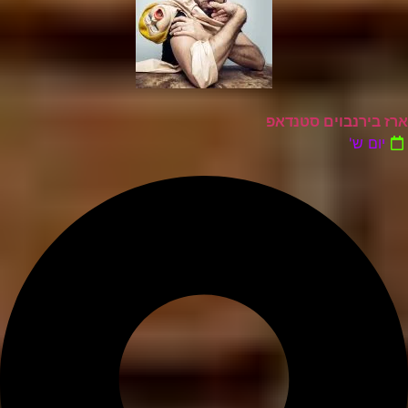
ארז בירנבוים סטנדאפ
יום ש'