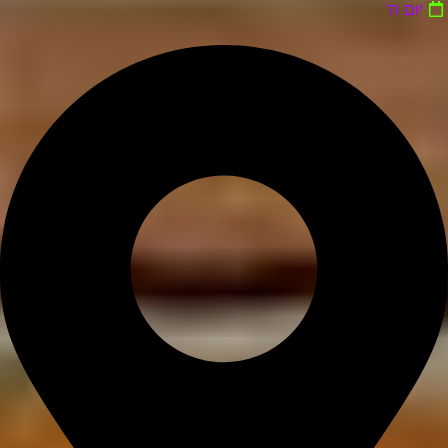
יום ה'