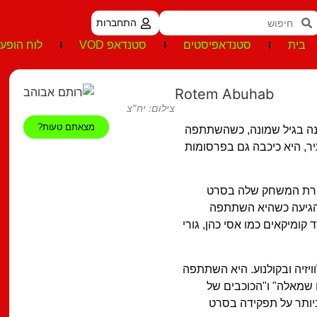
התחברות
בית
סטנדאפיסטים
סטנדאפ VOD
לוח הופעו
Rotem Abuhab
צילום: יח"צ
מצאתם טעות?
נה בגיל שמונה, כשהשתתפה
צעיר, היא כיכבה גם בפרסומות
יירת המשחק שלה בסרט
 הגיעה כשהיא השתתפה
 קומיקאים כמו אסי כהן, גורי
זיה ובקולנוע. היא השתתפה
 שמאלה" ו"הכוכבים של
ובה ביותר על תפקידה בסרט