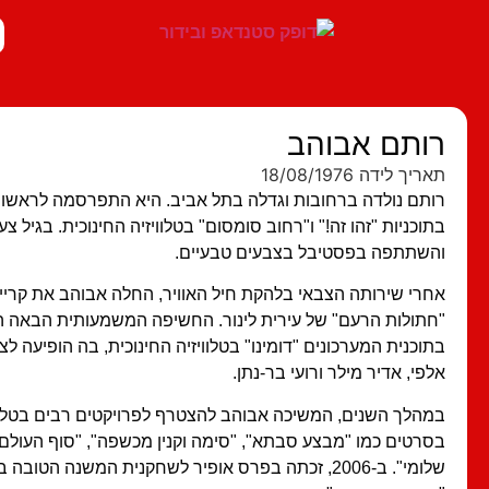
רותם אבוהב
תאריך לידה 18/08/1976
רותם נולדה ברחובות וגדלה בתל אביב. היא התפרסמה לראשו
בתוכניות "זהו זה!" ו"רחוב סומסום" בטלוויזיה החינוכית. בגיל 
והשתתפה בפסטיבל בצבעים טבעיים.
אחרי שירותה הצבאי בלהקת חיל האוויר, החלה אבוהב את קר
"חתולות הרעם" של עירית לינור. החשיפה המשמעותית הבאה
בתוכנית המערכונים "דומינו" בטלוויזיה החינוכית, בה הופיעה לצד
אלפי, אדיר מילר ורועי בר-נתן.
במהלך השנים, המשיכה אבוהב להצטרף לפרויקטים רבים בטלווי
בסרטים כמו "מבצע סבתא", "סימה וקנין מכשפה", "סוף העולם
שלומי". ב-2006, זכתה בפרס אופיר לשחקנית המשנה הט