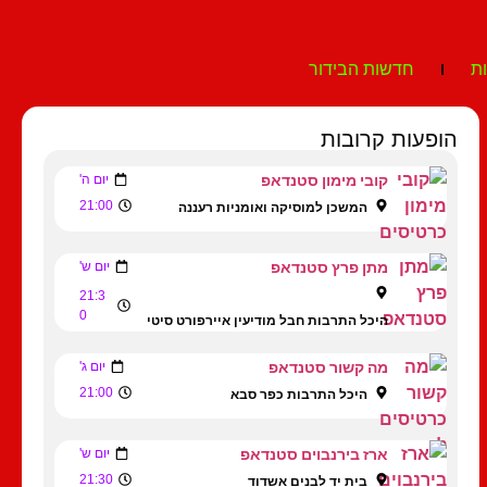
ת
חדשות הבידור
הופעות קרובות
קובי מימון סטנדאפ
יום ה'
21:00
המשכן למוסיקה ואומניות רעננה
מתן פרץ סטנדאפ
יום ש'
21:3
0
היכל התרבות חבל מודיעין איירפורט סיטי
מה קשור סטנדאפ
יום ג'
21:00
היכל התרבות כפר סבא
ארז בירנבוים סטנדאפ
יום ש'
21:30
בית יד לבנים אשדוד