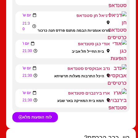
דניאל חן סטנדאפ
יום ש'
21:3
0
מרכז אומניות הבמה מתנס פרדס חנה כרכור
אודי כגן סטנדאפ
יום ו'
21:30
בית החייל תל אביב
נדב אבוקסיס סטנדאפ
יום ש'
21:30
היכל התרבות מעלות תרשיחא
ארז בירנבוים סטנדאפ
יום ש'
21:30
תמוז בית המוזיקה באר שבע
לוח הופעות מלא
היי, כבר הכרתם?