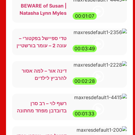
BEWARE of Susan |
Natasha Lynn Myles
00:01:07
טדי ספיישל בפקטורי –
עונה 2 – עומר בורשטיין
00:03:49
דינה אור – למה אסור
להרביץ לילדים
00:02:28
רשף לוי – רב סרן
בדובדבן מפחד מחתונה
00:01:33