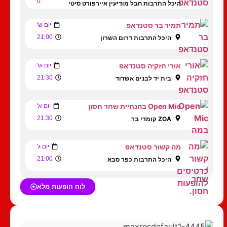
0
היכל התרבות חבל מודיעין איירפורט סיטי
תמיר בר סטנדאפ
יום ש'
21:00
היכל התרבות דרום השרון
אורי חזקיה סטנדאפ
יום ש'
21:30
בית יד לבנים אשדוד
Open Mic בהנחיית שחר חסון
יום א'
21:30
ZOA קומדי בר
מה קשור סטנדאפ
יום ג'
21:00
היכל התרבות כפר סבא
לוח הופעות מלא