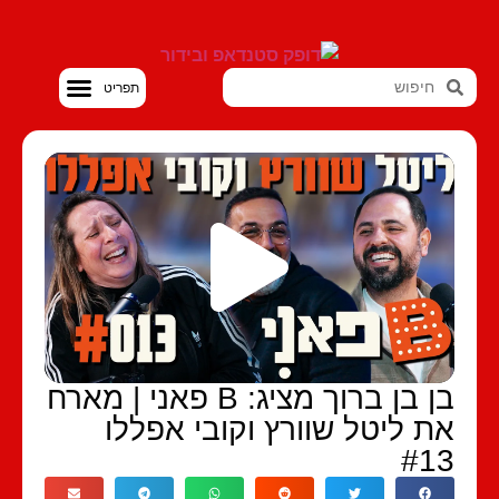
סטנדאפ VOD
בן בן ברוך מציג: B פאני | מארח
ת ליטל שוורץ וקובי אפללו
#1