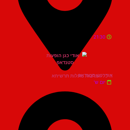
21:30
אודי כגן סטנדאפ
היכל התרבות מעלות תרשיחא
יום ש'