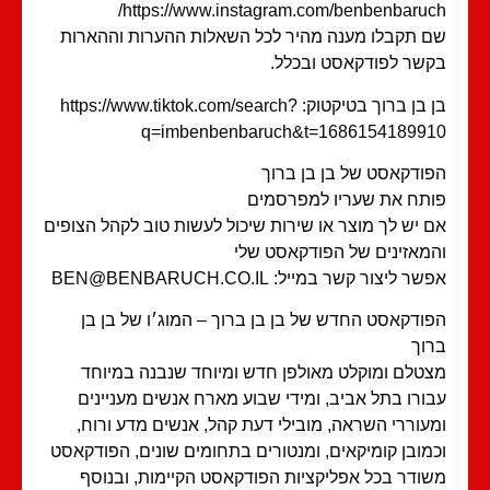
https://www.instagram.com/benbenbaruc
 תקבלו מענה מהיר לכל השאלות ההערות וההארות
שר לפודקאסט ובכלל.
בן בן ברוך בטיקטוק: https://www.tiktok.com/search?
q=imbenbenbaruch&t=16861541899
ודקאסט של בן בן ברוך
תח את שעריו למפרסמים
 יש לך מוצר או שירות שיכול לעשות טוב לקהל הצופים
מאזינים של הפודקאסט שלי
ר ליצור קשר במייל: BEN@BENBARUCH.CO.IL
ודקאסט החדש של בן בן ברוך – המוג׳ו של בן בן
וך
טלם ומוקלט מאולפן חדש ומיוחד שנבנה במיוחד
ורו בתל אביב, ומידי שבוע מארח אנשים מעניינים
עוררי השראה, מובילי דעת קהל, אנשים מדע ורוח,
מובן קומיקאים, ומנטורים בתחומים שונים, הפודקאסט
ודר בכל אפליקציות הפודקאסט הקיימות, ובנוסף