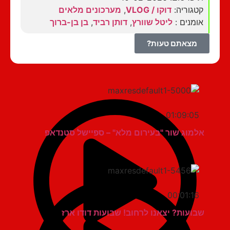
קטגוריה:
דוקו / VLOG
,
מערכונים מלאים
אומנים :
ליטל שוורץ
,
דותן רביד
,
בן בן-ברוך
מצאתם טעות?
01:09:05
אלמוג שור "בעירום מלא" – ספיישל סטנדאפ
00:01:16
שבועות? יצאנו לרחוב! שבועות דודו ארז