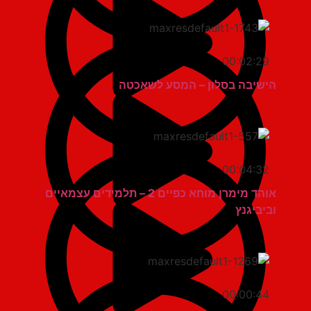
00:02:29
הישיבה בסלון – המסע לשאכטה
00:04:32
אוהד מימרן מוחא כפיים 2 – תלמידים עצמאיים
וביביגנץ
00:00:44