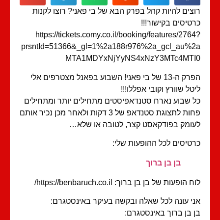
צים להיות קהל בפרק הבא של בי פאני? רוצו לקנות
טיסים בקישור!!!
https://tickets.comy.co.il/booking/features/276
prsntId=51366&_gl=1%2a188r976%2a_gcl_au%
MTA1MDYxNjYyNS4xNzY3MTc4MTI
הפרק ה-13 של בי פאני! השבוע בפאנל מצטרפים אלי
טל שוורץ וקובי אפללו!!!
 שבוע נארח סטנדאפיסטים מתחילים יותר ומתחילים
פחות לתצוגת סטנדאפ של 3 דקות ולאחר מכן נכיר אותם
ומק בפודקאסט קצר, לטובה או שלא…
טיסים לכל ההופעות שלי:
בן בן ברוך
 הופעות של בן בן ברוך: https://benbaruch.co.il/
י עונה לכל שאלה ובקשה בעיקר באינסטגרם:
 בן ברוך באינסטגרם: