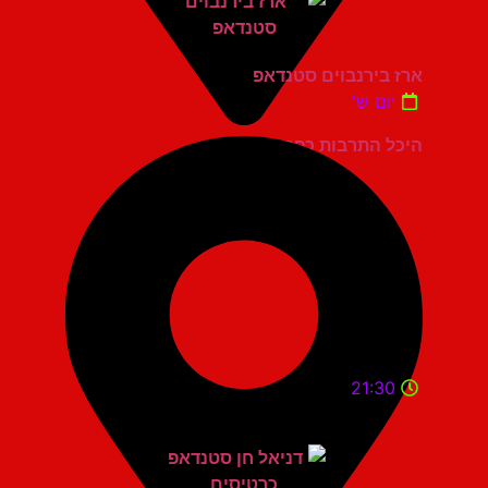
ארז בירנבוים סטנדאפ
יום ש'
היכל התרבות כפר סבא
21:30