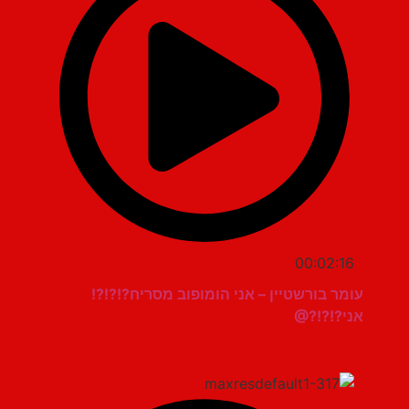
00:02:16
עומר בורשטיין – אני הומופוב מסריח?!?!?!
אני?!?!?@