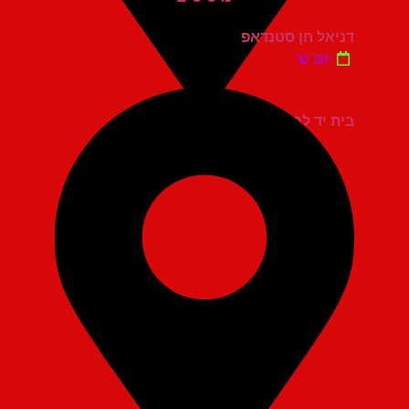
דניאל חן סטנדאפ
יום ש'
בית יד לבנים אשדוד