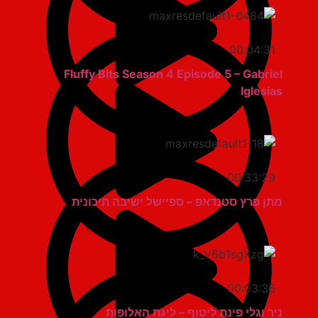
00:04:31
Fluffy Bits Season 4 Episode 5 – Gabriel
Iglesias
00:33:29
מתן פרץ סטנדאפ – ספיישל ישיבה תיכונית
00:03:36
ניר וגלי פינת ליטוף – ליגת האלופות