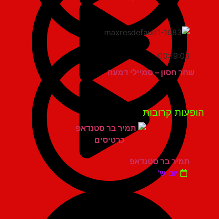
00:19:03
שחר חסון – סמיילי דמעה
פעות קרובות
תמיר בר סטנדאפ
יום ש'