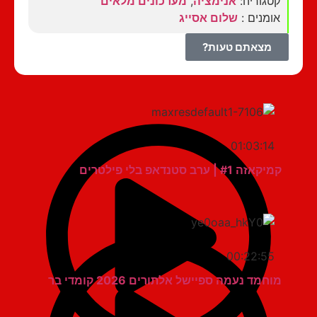
קטגוריה:
אנימציה
,
מערכונים מלאים
אומנים :
שלום אסייג
מצאתם טעות?
01:03:14
קמיקאזה #1 | ערב סטנדאפ בלי פילטרים
00:22:55
מוחמד נעמה ספיישל אלתורים 2026 קומדי בר