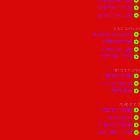
דאפ מתורגם
וני אנימציה
דאפ לדתיים
סטים
הסטנדאפיסטים
דאפיסטים
דאפיסטיות
בי סטנדאפ
בידור
ל האדום!
ות הבידור
ן דופק
ות
ות קרובות
הופעות
ות ומקומות
וני סטנדאפ