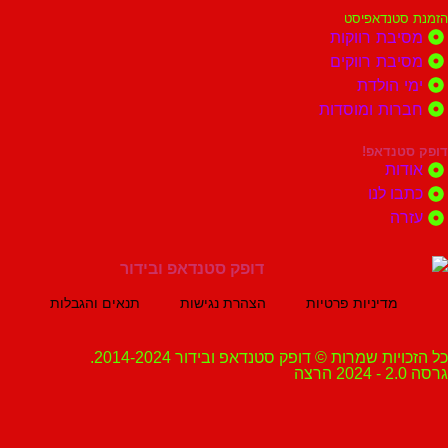
נדאפיסט
ת רווקות
ת רווקים
הולדת
ות ומוסדות
נדאפ!
ת
 לנו
ה
מדיניות פרטיות
הצהרת נגישות
תנאים והגבלות
ת שמרות © דופק סטנדאפ ובידור 2014-2024.