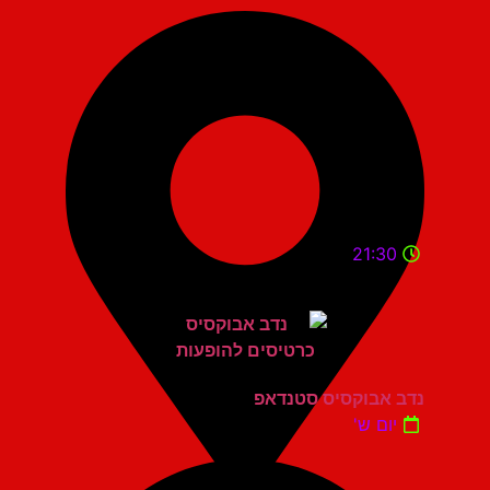
21:30
נדב אבוקסיס סטנדאפ
יום ש'