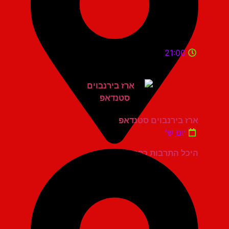
21:00
ארז בירנבוים סטנדאפ
יום ש'
היכל התרבות כפר סבא