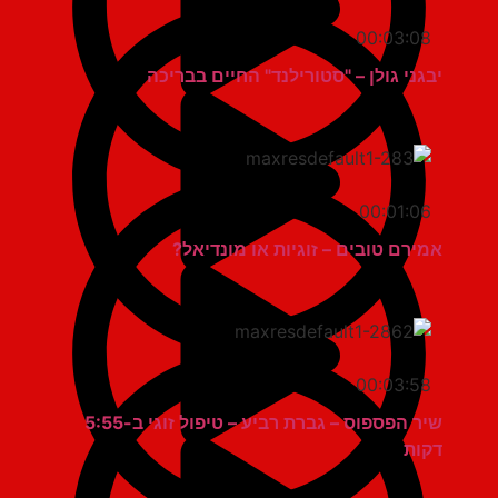
00:03:08
יבגני גולן – "סטורילנד" החיים בבריכה
00:01:06
אמירם טובים – זוגיות או מונדיאל?
00:03:58
שיר הפספוס – גברת רביע – טיפול זוגי ב-5:55
דקות