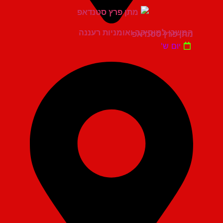
המשכן למוסיקה ואומניות רעננה
מתן פרץ סטנדאפ
יום ש'