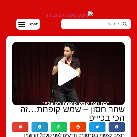
סטנדאפ VOD
חר חסון – שמש קופחת…זה
כי בכיייפ
צים לצפות בסרטונים חדשים לפני כולם? הרשמו