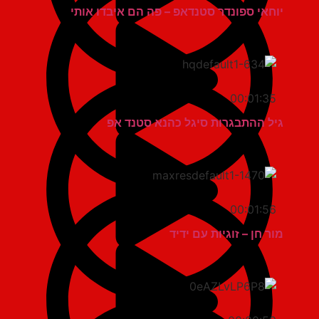
יוחאי ספונדר סטנדאפ – פה הם איבדו אותי
00:01:35
גיל ההתבגרות סיגל כהנא סטנד אפ
00:01:56
מור חן – זוגיות עם ידיד