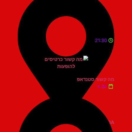
21:30
מה קשור סטנדאפ
יום ג'
ZOA קומדי בר