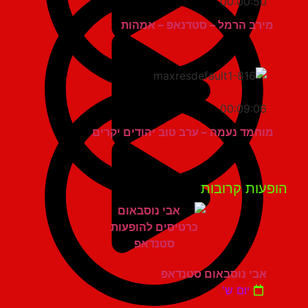
00:00:50
מירב הרמל – סטדנאפ – אמהות
00:09:06
מוחמד נעמה – ערב טוב יהודים יקרים
פעות קרובות
אבי נוסבאום סטנדאפ
יום ש'