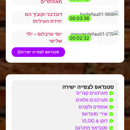
מאולתרים
דובדבני וקובץ' הם
00:03:36
יחידת העילית!
יוסי טרבלוס – ילד
00:02:32
שלישי
סטנדאפ לצפייה ישירה
סטנדאפ לצפייה ישירה
מערכונים קצרים
מערכונים מלאים
אוספים ולקטים
שירי סטנדאפ
דוקו & VLOG
סטנדאפ מתורגם