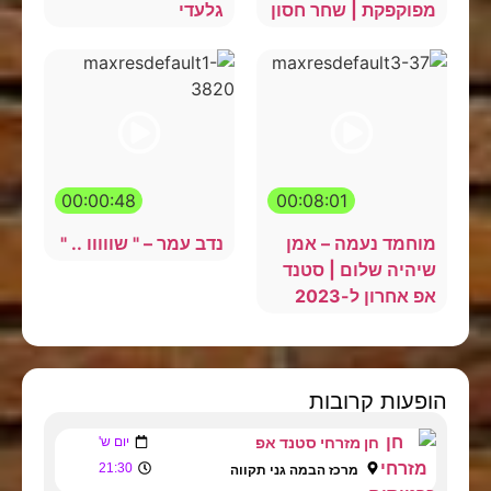
מפוקפקת | שחר חסון
גלעדי
00:00:48
00:08:01
מוחמד נעמה – אמן
נדב עמר – " שווווו .. "
שיהיה שלום | סטנד
אפ אחרון ל-2023
הופעות קרובות
חן מזרחי סטנד אפ
יום ש'
21:30
מרכז הבמה גני תקווה