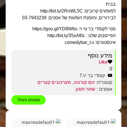
בבית
למופעים קרובים: http://bit.ly/2RnWL5C
לבירורים, והזמנת הופעות של אמנים: 03-7943239
מנוי לקומדי בר טי וי: https://goo.gl/YD8W6o
הפייסבוק שלנו : http://bit.ly/35xAf0c
אינסטגרם: comedybar_t.v
מידע נוסף
Like
0
קומדי בר T.V
קטגוריה:
זום קורונה
,
מערכונים קצרים
אומנים :
שחר חסון
מצאתם טעות?