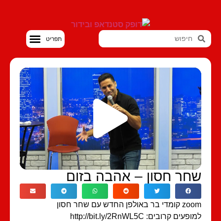
סטנדאפ VOD
חר חסון – אהבה בזום
י בר באולפן החדש עם שחר חסון
פעים קרובים: http://bit.ly/2RnWL5C