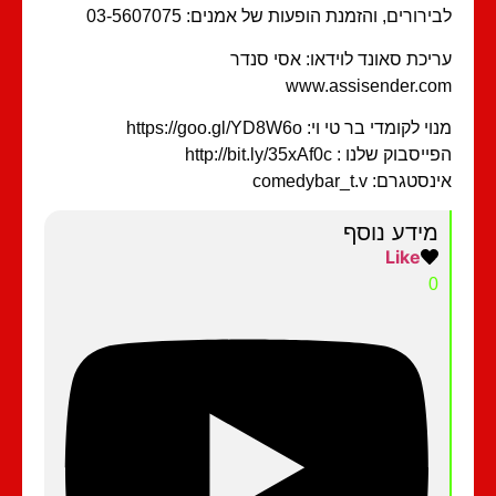
ירורים, והזמנת הופעות של אמנים: 03-5607075
יכת סאונד לוידאו: אסי סנדר
www.assisender.c
י לקומדי בר טי וי: https://goo.gl/YD8W6o
סבוק שלנו : http://bit.ly/35xAf0c
סטגרם: comedybar_t.v
מידע נוסף
Like
0