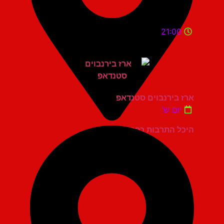
21:00
ארז בירנבוים סטנדאפ
יום ש'
היכל התרבות כפר סבא