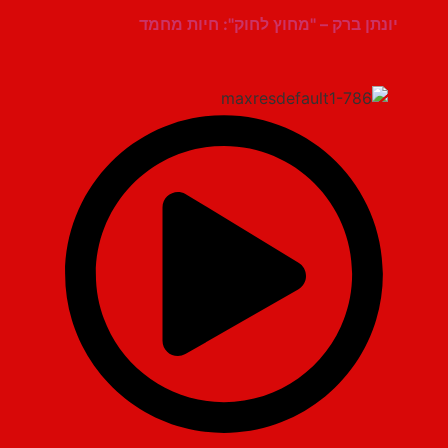
יונתן ברק – "מחוץ לחוק": חיות מחמד