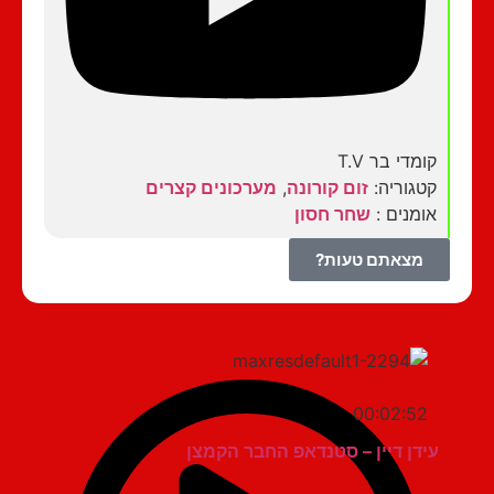
קומדי בר T.V
קטגוריה:
זום קורונה
,
מערכונים קצרים
אומנים :
שחר חסון
מצאתם טעות?
00:02:52
עידן דיין – סטנדאפ החבר הקמצן