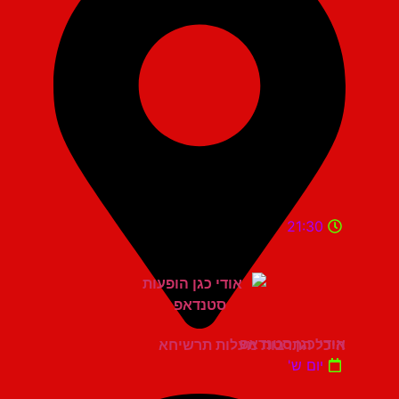
21:30
אודי כגן סטנדאפ
היכל התרבות מעלות תרשיחא
יום ש'