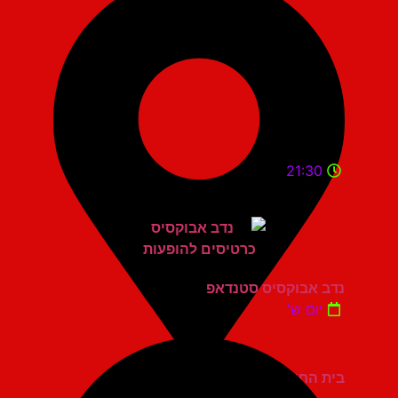
21:30
נדב אבוקסיס סטנדאפ
יום ש'
בית החייל תל אביב