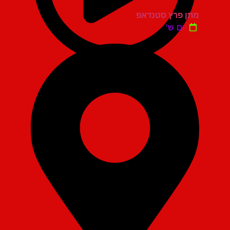
מתן פרץ סטנדאפ
יום ש'