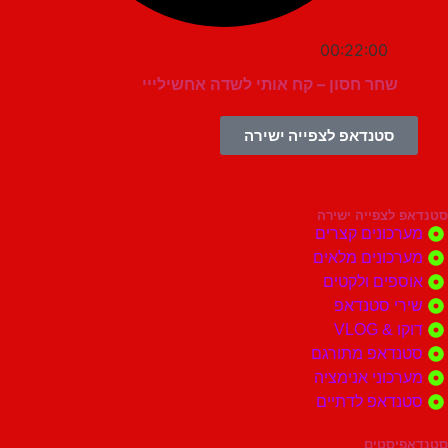
00:22:00
שחר חסון – קח אותי לשדה אחשילייי
סטנדאפ לצפייה ישירה
צפייה ישירה
ונים קצרים
ונים מלאים
ים ולקטים
י סטנדאפ
 VLOG
דאפ מתורגם
וני אנימציה
דאפ לדתיים
סטים