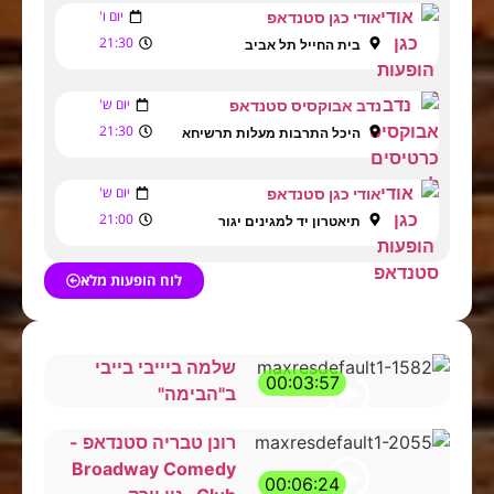
יום ו'
אודי כגן סטנדאפ
21:30
בית החייל תל אביב
יום ש'
נדב אבוקסיס סטנדאפ
21:30
היכל התרבות מעלות תרשיחא
יום ש'
אודי כגן סטנדאפ
21:00
תיאטרון יד למגינים יגור
לוח הופעות מלא
שלמה ביייבי בייבי
00:03:57
ב"הבימה"
רונן טבריה סטנדאפ -
Broadway Comedy
00:06:24