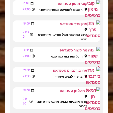
יום ה'
קובי מימון סטנדאפ
21:00
המשכן למוסיקה ואומניות רעננה
יום ש'
מתן פרץ סטנדאפ
21:3
היכל התרבות חבל מודיעין איירפורט
0
סיטי
יום ג'
מה קשור סטנדאפ
21:00
היכל התרבות כפר סבא
יום ש'
ארז בירנבוים סטנדאפ
21:30
בית יד לבנים אשדוד
יום ש'
דניאל חן סטנדאפ
21:
מרכז אומניות הבמה מתנס פרדס חנה
30
כרכור