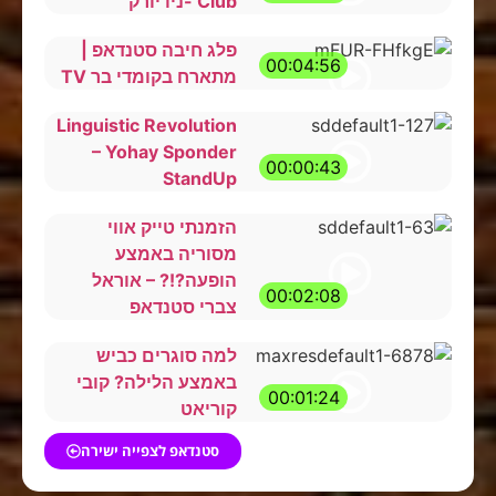
Club -ניו יורק
פלג חיבה סטנדאפ |
00:04:56
מתארח בקומדי בר TV
Linguistic Revolution
– Yohay Sponder
00:00:43
StandUp
הזמנתי טייק אווי
מסוריה באמצע
הופעה?!? – אוראל
00:02:08
צברי סטנדאפ
למה סוגרים כביש
באמצע הלילה? קובי
00:01:24
קוריאט
סטנדאפ לצפייה ישירה