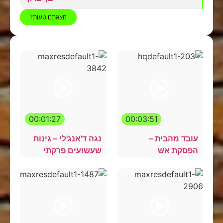
מצאתם טעות?
00:01:27
00:03:51
עובד מהבית –
נגה ד'אנג'לי – גינות
הפסקת אש
שעשועים פרקתי