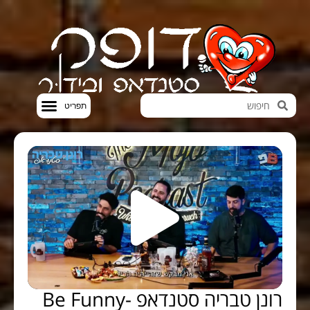
חדשות הבידור
סטנדאפ VOD
רונן טבריה סטנדאפ -Be Funny