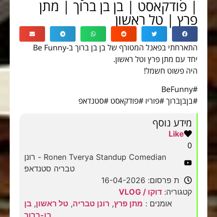
| פודקאסט | בן בן ברוך | מתן
פרץ | טל ראשון
התארחתי בפאנל המטורף של בן בן ברוך ב-Be Funny
יחד עם מתן פרץ וטל ראשון.
היה פשוט חשמל!
#BeFunny
#בןבןברוך #פוריו #פודקאסט #סטנדאפ
מידע נוסף
Like
0
Ronen Tverya Standup Comedian - רונן
טבריה סטנדאפ
ת פרסום: 16-04-2026
קטגוריה:
דוקו / VLOG
אומנים :
מתן פרץ
,
רונן טבריה
,
טל ראשון
,
בן
בן-ברוך