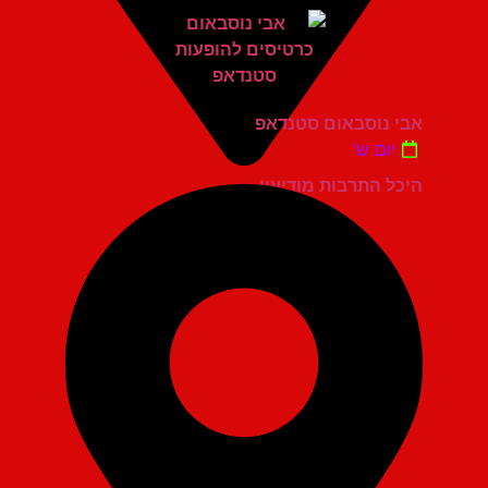
אבי נוסבאום סטנדאפ
יום ש'
היכל התרבות מודיעין