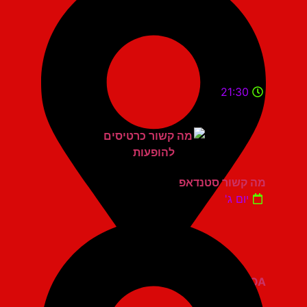
21:30
מה קשור סטנדאפ
יום ג'
ZOA קומדי בר