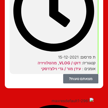
ת פרסום: 15-12-2021
קטגוריה:
דוקו / VLOG
,
מהטלוויזיה
אומנים :
עידן מור / גדי וילצ'רסקי
מצאתם טעות?