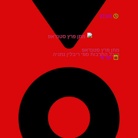
21:30
מתן פרץ סטנדאפ
היכל התרבות ספי ריבלין נתניה
יום ש'