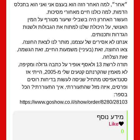
חר״, למה האחר הזה הוא בעצם אני ואני הוא בתכלס
מות, למה כולנו חיים מאחורי מסיכות.
שור האחרון היה בשבילי שיעור מטורף על המין
נושי, על היכולת שלנו למתוח את הגבולות ולשנות
דרות ותכנותים.
חנו לא אסירים של עצמנו, מותר לנו לצאת החוצה.
ו החוצה, זאת (בעיניי) משמעות החיים, זאת הגשמה,
ת הצלחה.
תודה לרשת 13 ולאסף אופיר על כתבה גדולה ומקיפה,
לא מאמין שהקרנתם קטעים שלי מ-2005, הייתי אז
נדאפיסט מתחיל שניסה לעשות בדיחות רוסים
רסים, איזה מזל שהתעוררתי. איך התעוררתי? הכל
פר:
https://www.goshow.co.il/show/order/8280/281
מידע נוסף
Like
0