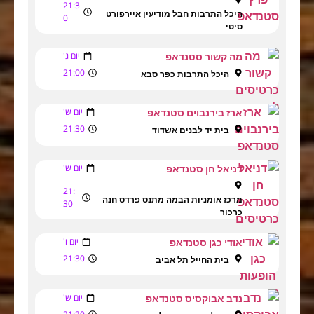
21:3
היכל התרבות חבל מודיעין איירפורט
0
סיטי
יום ג'
מה קשור סטנדאפ
21:00
היכל התרבות כפר סבא
יום ש'
ארז בירנבוים סטנדאפ
21:30
בית יד לבנים אשדוד
יום ש'
דניאל חן סטנדאפ
21:
מרכז אומניות הבמה מתנס פרדס חנה
30
כרכור
יום ו'
אודי כגן סטנדאפ
21:30
בית החייל תל אביב
יום ש'
נדב אבוקסיס סטנדאפ