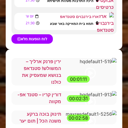
21:30
היכל התרבות מעלות תרשיחא
יום ש'
ארז בירנבוים סטנדאפ
21:30
תמוז בית המוזיקה באר שבע
לוח הופעות מלא
ירין פרנק ארליך –
המשולש! סטנדאפ
בנושא שמעסיק את
00:01:11
כולנו
דורין קריו – סטנד אפ-
00:02:31
מקווה
תינוק בוכה ברקע
00:02:58
משנה הכל | תום יער