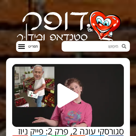
חדשות הבידור
סטנדאפ VOD
סגורסקי עונה 2, פרק 2: פייק ניוז