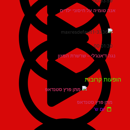
00:03:59
אנה טומיה על חיסוני ילדים
00:01:30
נגה ד'אנג'לי – שרשרת המזון
פעות קרובות
מתן פרץ סטנדאפ
יום ש'