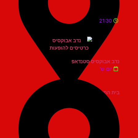
21:30
נדב אבוקסיס סטנדאפ
יום ש'
בית החייל תל אביב