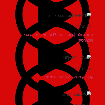
00:39:53
המתנחלת | דורון רהב #17 – עידן מור / גדי
וילצ'רסקי
00:03:34
קרן בק פוגל – על כאב ושמחה