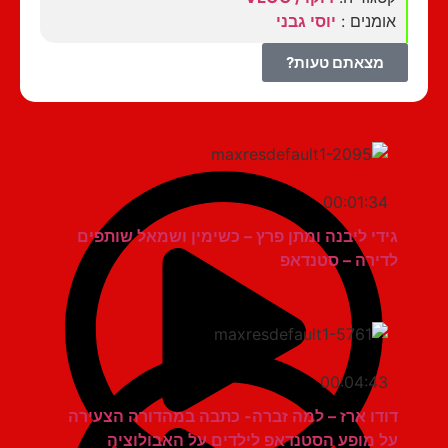
אומנים :
יוסי גבני
מצאתם טעות?
00:01:34
גידי ליבנה ומתן פרץ – כשימין ושמאל שותפים
לדירה – סטנדאפ
00:04:43
דודו ארז – למה זברה- כתבה במהדורה הצעירה
על מופע הסטנדאפ לילדים על האבולוציה