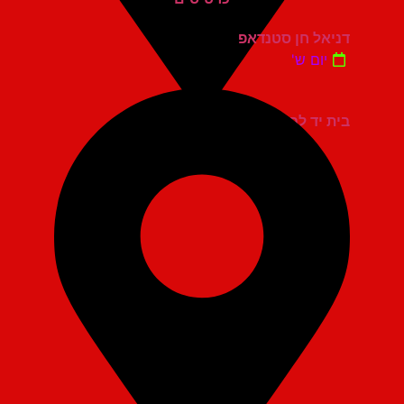
דניאל חן סטנדאפ
יום ש'
בית יד לבנים אשדוד