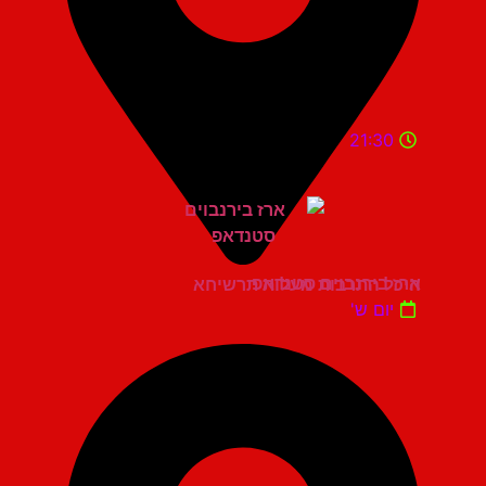
21:30
ארז בירנבוים סטנדאפ
היכל התרבות מעלות תרשיחא
יום ש'