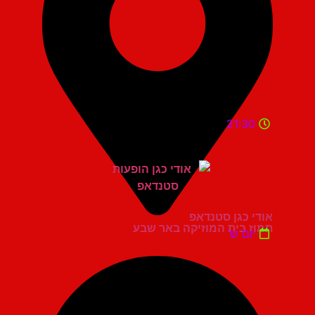
21:30
אודי כגן סטנדאפ
תמוז בית המוזיקה באר שבע
יום ש'