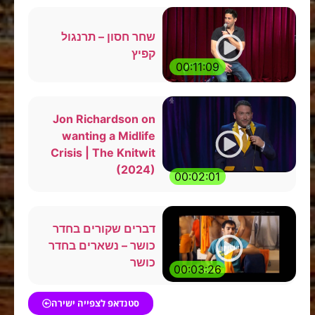
שחר חסון – תרנגול
קפיץ
00:11:09
Jon Richardson on
wanting a Midlife
Crisis | The Knitwit
(2024)
00:02:01
דברים שקורים בחדר
כושר – נשארים בחדר
כושר
00:03:26
סטנדאפ לצפייה ישירה