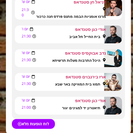
יום ש'
דניאל חן סטנדאפ
21:3
0
מרכז אומניות הבמה מתנס פרדס חנה כרכור
יום ו'
אודי כגן סטנדאפ
21:30
בית החייל תל אביב
יום ש'
נדב אבוקסיס סטנדאפ
21:30
היכל התרבות מעלות תרשיחא
יום ש'
ארז בירנבוים סטנדאפ
21:30
תמוז בית המוזיקה באר שבע
יום ש'
אודי כגן סטנדאפ
21:00
תיאטרון יד למגינים יגור
לוח הופעות מלא