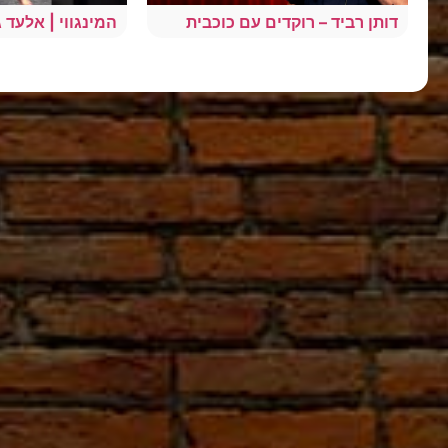
דותן רביד – רוקדים עם כוכבית
המינגווי | אלעד 