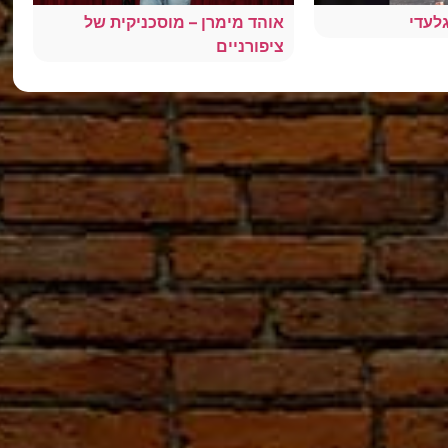
גלעדי
אוהד מימרן – מוסכניקית של
ציפורניים