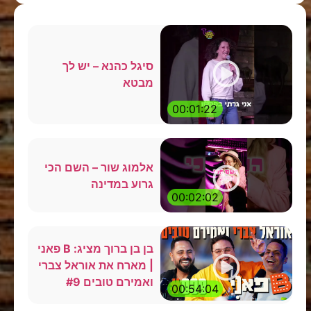
סיגל כהנא – יש לך
מבטא
00:01:22
אלמוג שור – השם הכי
גרוע במדינה
00:02:02
בן בן ברוך מציג: B פאני
| מארח את אוראל צברי
ואמירם טובים #9
00:54:04