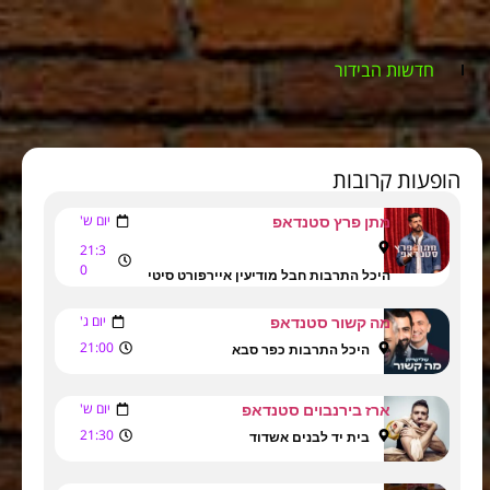
חדשות הבידור
הופעות קרובות
יום ש'
מתן פרץ סטנדאפ
21:3
0
היכל התרבות חבל מודיעין איירפורט סיטי
יום ג'
מה קשור סטנדאפ
21:00
היכל התרבות כפר סבא
יום ש'
ארז בירנבוים סטנדאפ
21:30
בית יד לבנים אשדוד