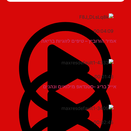
00:04:09
אמיר הורוביץ – טיפים לזוגיות בריאה
00:01:43
אייל בריג -סטנדאפ מילואים ונהנים
00:02:45