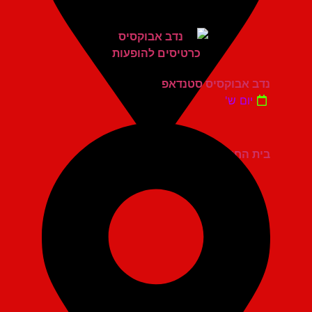
נדב אבוקסיס סטנדאפ
יום ש'
בית החייל תל אביב