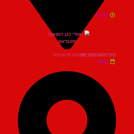
21:30
אודי כגן סטנדאפ
היכל התרבות מעלות תרשיחא
יום ש'