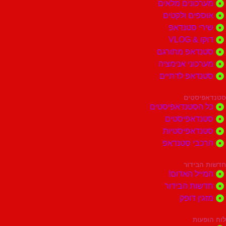
ונים מלאים
ים ולקטים
י סטנדאפ
 VLOG
דאפ מתורגם
וני אנימציה
דאפ לדתיים
סטים
הסטנדאפיסטים
דאפיסטים
דאפיסטיות
בי סטנדאפ
בידור
ל האדום!
ות הבידור
ן דופק
ות