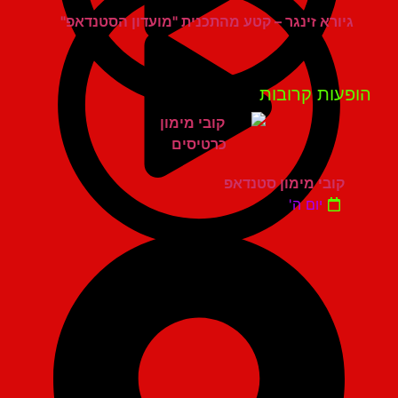
גיורא זינגר – קטע מהתכנית "מועדון הסטנדאפ"
פעות קרובות
קובי מימון סטנדאפ
יום ה'