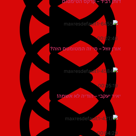
דותן רביד – קרקס הטימטום
00:02:46
אורן זוזל – מי זה המטומטם הזה?
00:05:19
יאיר יעקבי – הודיה לא אשמה!
00:04:29